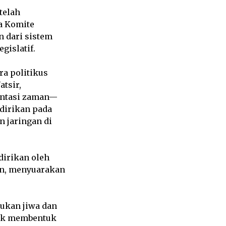
telah
a Komite
 dari sistem
gislatif.
ra politikus
tsir,
intasi zaman—
idirikan pada
 jaringan di
dirikan oleh
n, menyuarakan
tukan jiwa dan
tuk membentuk