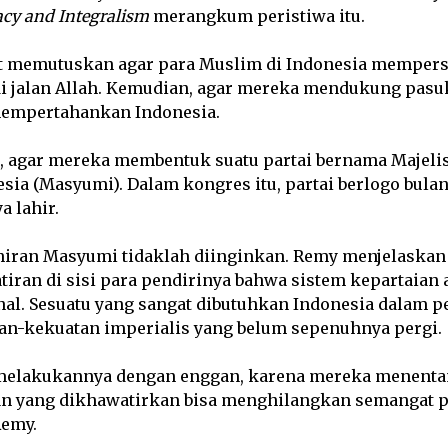
cy and Integralism
merangkum peristiwa itu.
t memutuskan agar para Muslim di Indonesia mempers
di jalan Allah. Kemudian, agar mereka mendukung pas
mempertahankan Indonesia.
a, agar mereka membentuk suatu partai bernama Majeli
ia (Masyumi). Dalam kongres itu, partai berlogo bulan
a lahir.
ahiran Masyumi tidaklah diinginkan. Remy menjelaskan
tiran di sisi para pendirinya bahwa sistem kepartaia
nal. Sesuatu yang sangat dibutuhkan Indonesia dalam 
n-kekuatan imperialis yang belum sepenuhnya pergi.
melakukannya dengan enggan, karena mereka menent
an yang dikhawatirkan bisa menghilangkan semangat 
Remy.