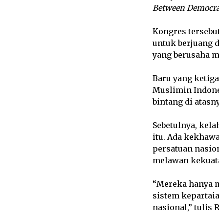
Between Democra
Kongres tersebu
untuk berjuang 
yang berusaha 
Baru yang ketig
Muslimin Indones
bintang di atasny
Sebetulnya, kel
itu. Ada kekhawa
persatuan nasio
melawan kekuata
“Mereka hanya 
sistem kepartai
nasional,” tulis 