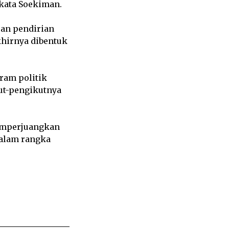
 kata Soekiman.
an pendirian
khirnya dibentuk
ram politik
kut-pengikutnya
memperjuangkan
dalam rangka