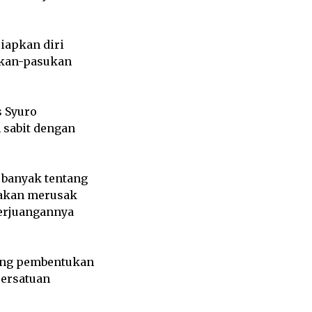
iapkan diri
ukan-pasukan
s Syuro
 sabit dengan
 banyak tentang
n akan merusak
perjuangannya
ang pembentukan
persatuan