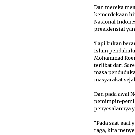
Dan mereka memp
kemerdekaan hin
Nasional Indone
presidensial yan
Tapi bukan berar
Islam pendahulu
Mohammad Roem,
terlibat dari Sa
masa pendudukan
masyarakat seja
Dan pada awal N
pemimpin-pemim
penyesalannya 
“Pada saat-saat 
raga, kita men