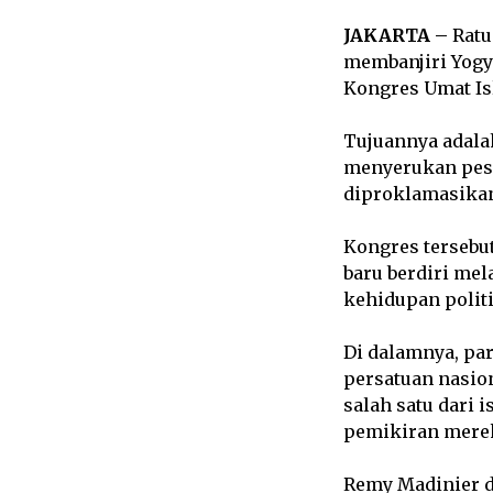
JAKARTA ­–
Ratu
membanjiri Yogya
Kongres Umat Is
Tujuannya adala
menyerukan pes
diproklamasikan
Kongres tersebu
baru berdiri me
kehidupan politi
Di dalamnya, pa
persatuan nasio
salah satu dari
pemikiran merek
Remy Madinier 