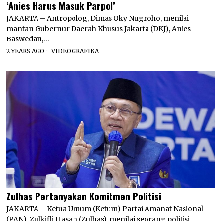
‘Anies Harus Masuk Parpol’
JAKARTA – Antropolog, Dimas Oky Nugroho, menilai
mantan Gubernur Daerah Khusus Jakarta (DKJ), Anies
Baswedan,…
2 YEARS AGO
VIDEOGRAFIKA
Zulhas Pertanyakan Komitmen Politisi
JAKARTA – Ketua Umum (Ketum) Partai Amanat Nasional
(PAN), Zulkifli Hasan (Zulhas), menilai seorang politisi…