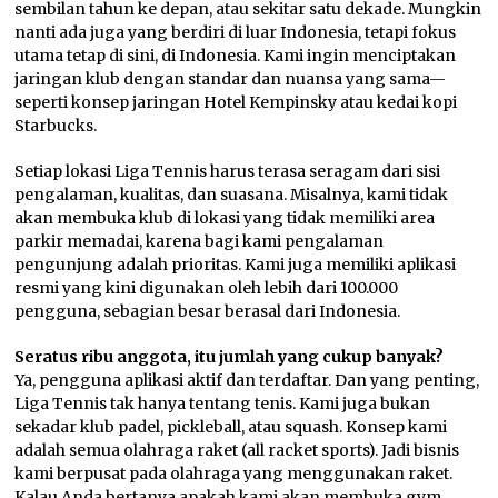
sembilan tahun ke depan, atau sekitar satu dekade. Mungkin
nanti ada juga yang berdiri di luar Indonesia, tetapi fokus
utama tetap di sini, di Indonesia. Kami ingin menciptakan
jaringan klub dengan standar dan nuansa yang sama—
seperti konsep jaringan Hotel Kempinsky atau kedai kopi
Starbucks.
Setiap lokasi Liga Tennis harus terasa seragam dari sisi
pengalaman, kualitas, dan suasana. Misalnya, kami tidak
akan membuka klub di lokasi yang tidak memiliki area
parkir memadai, karena bagi kami pengalaman
pengunjung adalah prioritas. Kami juga memiliki aplikasi
resmi yang kini digunakan oleh lebih dari 100.000
pengguna, sebagian besar berasal dari Indonesia.
Seratus ribu anggota, itu jumlah yang cukup banyak?
Ya, pengguna aplikasi aktif dan terdaftar. Dan yang penting,
Liga Tennis tak hanya tentang tenis. Kami juga bukan
sekadar klub padel, pickleball, atau squash. Konsep kami
adalah semua olahraga raket (all racket sports). Jadi bisnis
kami berpusat pada olahraga yang menggunakan raket.
Kalau Anda bertanya apakah kami akan membuka gym,