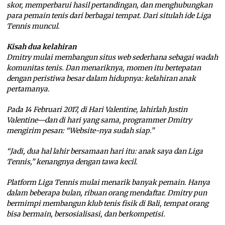
skor, memperbarui hasil pertandingan, dan menghubungkan
para pemain tenis dari berbagai tempat. Dari situlah ide Liga
Tennis muncul.
Kisah dua kelahiran
Dmitry mulai membangun situs web sederhana sebagai wadah
komunitas tenis. Dan menariknya, momen itu bertepatan
dengan peristiwa besar dalam hidupnya: kelahiran anak
pertamanya.
Pada 14 Februari 2017, di Hari Valentine, lahirlah Justin
Valentine—dan di hari yang sama, programmer Dmitry
mengirim pesan: “Website-nya sudah siap.”
“Jadi, dua hal lahir bersamaan hari itu: anak saya dan Liga
Tennis,” kenangnya dengan tawa kecil.
Platform Liga Tennis mulai menarik banyak pemain. Hanya
dalam beberapa bulan, ribuan orang mendaftar. Dmitry pun
bermimpi membangun klub tenis fisik di Bali, tempat orang
bisa bermain, bersosialisasi, dan berkompetisi.