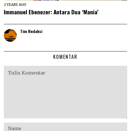
2 YEARS AGO
Immanuel Ebenezer: Antara Dua ‘Mania’
Tim Redaksi
KOMENTAR