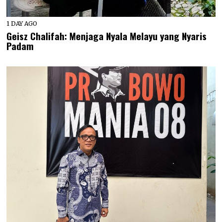
1 DAY AGO
Geisz Chalifah: Menjaga Nyala Melayu yang Nyaris
Padam