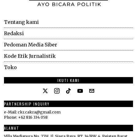
Tentang kami
Redaksi
Pedoman Media Siber
Kode Etik Jurnalistik
Toko
IKUTI KAMI
PARTNERSHIP INQUIRY
e-Mail: ckr.cakra@gmail.com
Phone: +62 816 334 058
ALAMAT
Villa Mediapura No. 77H, Jl. Siaga Raya, RT. 14/RW. 4, Pejaten Barat,