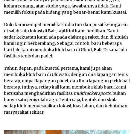
kolam renang, atau studio yoga, jawabannya tidak. Kami
memilih fokus pada bidang yang benar-benar kami kuasai.
Dulu kami sempat memiliki studio tari dan pusat kebugaran
di salah satu lokasi di Bali, tapi kini kami hentikan. Kami
sadar kekuatan kami ada pada olahraga raket, dan di situlah
kami ingin berkembang. Sebagai contoh, baru beberapa
hari lalu kami membuka klub baru di Ubud, Bali. Di sana ada
fasilitas tenis dan padel.
Tahun depan, pada kuartal pertama, kami juga akan
membuka klub baru di Uluwatu, dengan dua lapangan tenis
beratap, empat lapangan padel, dan lima lapangan pickleball
beratap. Intinya, setiap kali kami membuka klub baru, kami
berusaha menghadirkan fasilitas
multiracket sports
, bukan
hanya satu jenis olahraga. Tentu saja, bentuk dan skala
setiap klub menyesuaikan lokasi, luas lahan, dan kebutuhan
masyarakat sekitar.