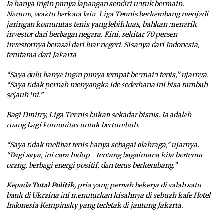
Ia hanya ingin punya lapangan sendiri untuk bermain.
Namun, waktu berkata lain. Liga Tennis berkembang menjadi
jaringan komunitas tenis yang lebih luas, bahkan menarik
investor dari berbagai negara. Kini, sekitar 70 persen
investornya berasal dari luar negeri. Sisanya dari Indonesia,
terutama dari Jakarta.
“Saya dulu hanya ingin punya tempat bermain tenis,” ujarnya.
“Saya tidak pernah menyangka ide sederhana ini bisa tumbuh
sejauh ini.”
Bagi Dmitry, Liga Tennis bukan sekadar bisnis. Ia adalah
ruang bagi komunitas untuk bertumbuh.
“Saya tidak melihat tenis hanya sebagai olahraga,” ujarnya.
“Bagi saya, ini cara hidup—tentang bagaimana kita bertemu
orang, berbagi energi positif, dan terus berkembang.”
Kepada
Total Politik
, pria yang pernah bekerja di salah satu
bank di Ukraina ini menuturkan kisahnya di sebuah kafe Hotel
Indonesia Kempinsky yang terletak di jantung Jakarta.