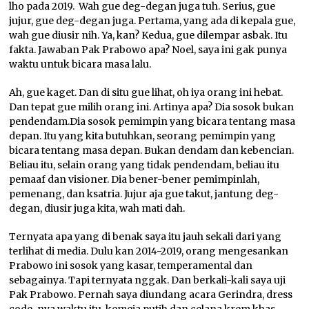
lho pada 2019. Wah gue deg-degan juga tuh. Serius, gue
jujur, gue deg-degan juga. Pertama, yang ada di kepala gue,
wah gue diusir nih. Ya, kan? Kedua, gue dilempar asbak. Itu
fakta. Jawaban Pak Prabowo apa? Noel, saya ini gak punya
waktu untuk bicara masa lalu.
Ah, gue kaget. Dan di situ gue lihat, oh iya orang ini hebat.
Dan tepat gue milih orang ini. Artinya apa? Dia sosok bukan
pendendam.Dia sosok pemimpin yang bicara tentang masa
depan. Itu yang kita butuhkan, seorang pemimpin yang
bicara tentang masa depan. Bukan dendam dan kebencian.
Beliau itu, selain orang yang tidak pendendam, beliau itu
pemaaf dan visioner. Dia bener-bener pemimpinlah,
pemenang, dan ksatria. Jujur aja gue takut, jantung deg-
degan, diusir juga kita, wah mati dah.
Ternyata apa yang di benak saya itu jauh sekali dari yang
terlihat di media. Dulu kan 2014-2019, orang mengesankan
Prabowo ini sosok yang kasar, temperamental dan
sebagainya. Tapi ternyata nggak. Dan berkali-kali saya uji
Pak Prabowo. Pernah saya diundang acara Gerindra, dress
code-nya waktu itu, kemeja putih dan celana krem khas