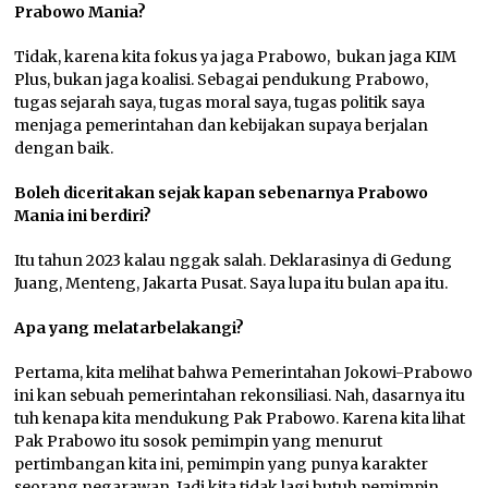
Prabowo Mania?
Tidak, karena kita fokus ya jaga Prabowo, bukan jaga KIM
Plus, bukan jaga koalisi. Sebagai pendukung Prabowo,
tugas sejarah saya, tugas moral saya, tugas politik saya
menjaga pemerintahan dan kebijakan supaya berjalan
dengan baik.
Boleh diceritakan sejak kapan sebenarnya Prabowo
Mania ini berdiri?
Itu tahun 2023 kalau nggak salah. Deklarasinya di Gedung
Juang, Menteng, Jakarta Pusat. Saya lupa itu bulan apa itu.
Apa yang mela
tarbelakang
i?
Pertama, kita melihat bahwa Pemerintahan Jokowi-Prabowo
ini kan sebuah pemerintahan rekonsiliasi. Nah, dasarnya itu
tuh kenapa kita mendukung Pak Prabowo. Karena kita lihat
Pak Prabowo itu sosok pemimpin yang menurut
pertimbangan kita ini, pemimpin yang punya karakter
seorang negarawan. Jadi kita tidak lagi butuh pemimpin