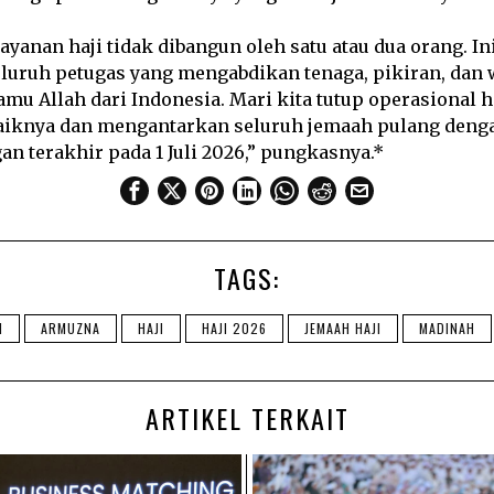
yanan haji tidak dibangun oleh satu atau dua orang. Ini
eluruh petugas yang mengabdikan tenaga, pikiran, dan
mu Allah dari Indonesia. Mari kita tutup operasional ha
aiknya dan mengantarkan seluruh jemaah pulang deng
n terakhir pada 1 Juli 2026,” pungkasnya.*
TAGS:
I
ARMUZNA
HAJI
HAJI 2026
JEMAAH HAJI
MADINAH
ARTIKEL TERKAIT