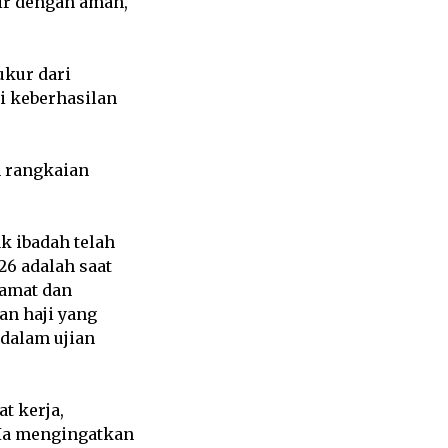
ir dengan aman,
ukur dari
ri keberhasilan
n rangkaian
ak ibadah telah
26 adalah saat
lamat dan
an haji yang
 dalam ujian
t kerja,
 Ia mengingatkan