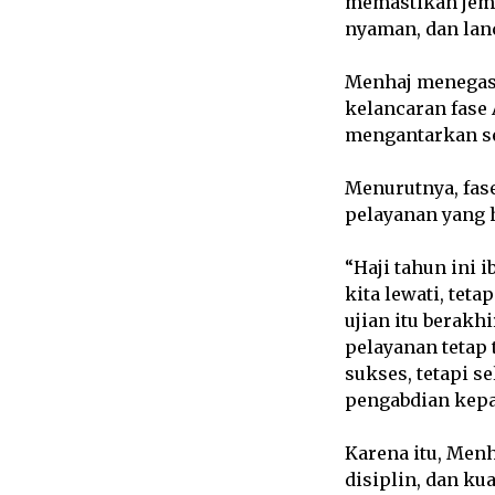
memastikan jema
nyaman, dan lanca
Menhaj menegask
kelancaran fase 
mengantarkan se
Menurutnya, fas
pelayanan yang h
“Haji tahun ini 
kita lewati, tet
ujian itu berakh
pelayanan tetap
sukses, tetapi s
pengabdian kepa
Karena itu, Men
disiplin, dan k