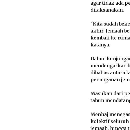
agar tidak ada p
dilaksanakan.
“Kita sudah beke
akhir. Jemaah be
kembali ke rumah
katanya.
Dalam kunjungan
mendengarkan be
dibahas antara l
penanganan jema
Masukan dari pe
tahun mendatang
Menhaj menegask
kolektif seluruh
jemaah, hingga t