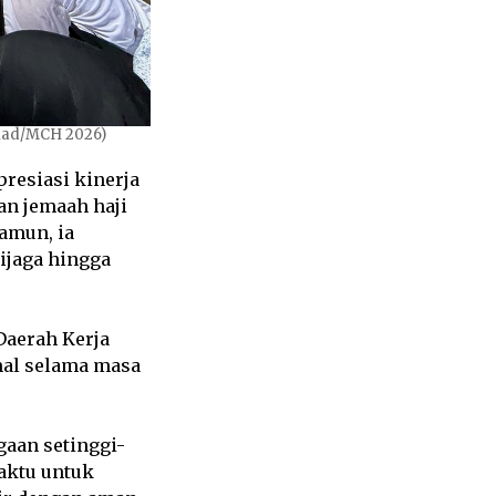
hmad/MCH 2026)
resiasi kinerja
an jemaah haji
amun, ia
ijaga hingga
Daerah Kerja
mal selama masa
aan setinggi-
aktu untuk