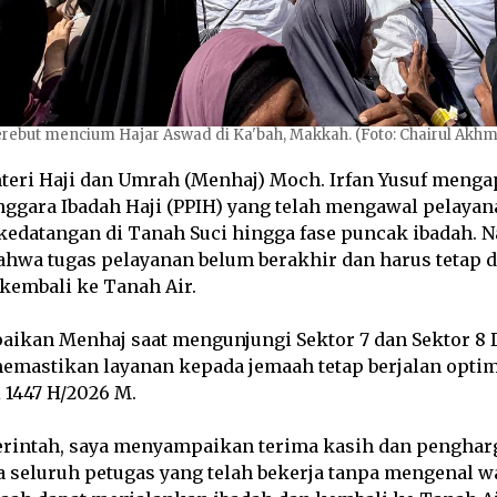
erebut mencium Hajar Aswad di Ka'bah, Makkah. (Foto: Chairul Ak
eri Haji dan Umrah (Menhaj) Moch. Irfan Yusuf mengap
nggara Ibadah Haji (PPIH) yang telah mengawal pelayan
kedatangan di Tanah Suci hingga fase puncak ibadah. N
hwa tugas pelayanan belum berakhir dan harus tetap d
kembali ke Tanah Air.
paikan Menhaj saat mengunjungi Sektor 7 dan Sektor 8 
mastikan layanan kepada jemaah tetap berjalan opti
 1447 H/2026 M.
rintah, saya menyampaikan terima kasih dan pengharg
a seluruh petugas yang telah bekerja tanpa mengenal w