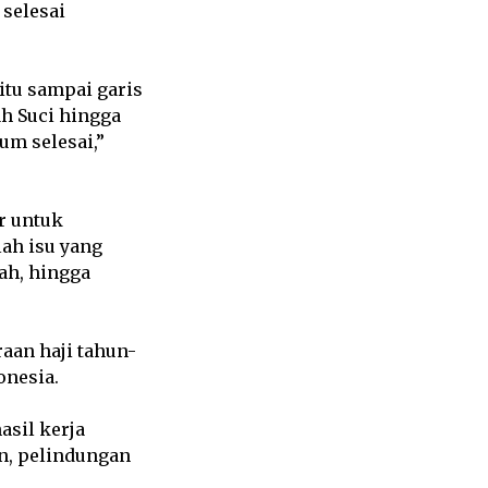
 selesai
itu sampai garis
ah Suci hingga
um selesai,”
r untuk
ah isu yang
ah, hingga
aan haji tahun-
onesia.
sil kerja
an, pelindungan