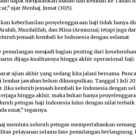
ah dapat menjalankan ibadah dan kembali ke Tanah A
r,” ujar Menhaj, Jumat (30/5).
an keberhasilan penyelenggaraan haji tidak hanya di
Arafah, Muzdalifah, dan Mina (Armuzna), tetapi juga da
luruh jemaah kembali ke Indonesia dengan selamat.
e pemulangan menjadi bagian penting dari keseluruha
arus dijaga kualitasnya hingga akhir operasional haji.
ibarat ujian akhir yang sedang kita jalani bersama. Punc
api lembar jawaban belum dikumpulkan. Tanggal 1 Juli 20
ir. Jika seluruh jemaah kembali ke Indonesia dengan se
 terjaga hingga akhir, maka bukan hanya penyelenggara
eluruh petugas haji Indonesia lulus dengan nilai terbaik
da umat,” tegasnya.
haj meminta seluruh petugas mempertahankan semanga
ualitas pelayanan selama fase pemulangan berlangsung.