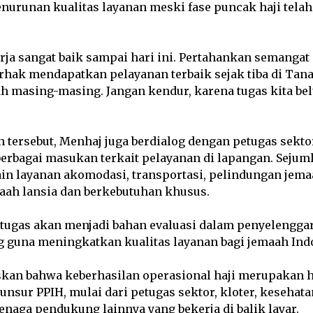
enurunan kualitas layanan meski fase puncak haji telah
rja sangat baik sampai hari ini. Pertahankan semangat 
rhak mendapatkan pelayanan terbaik sejak tiba di Tan
 masing-masing. Jangan kendur, karena tugas kita bel
 tersebut, Menhaj juga berdialog dengan petugas sekto
rbagai masukan terkait pelayanan di lapangan. Sejuml
ain layanan akomodasi, transportasi, pelindungan jema
ah lansia dan berkebutuhan khusus.
tugas akan menjadi bahan evaluasi dalam penyelenggar
 guna meningkatkan kualitas layanan bagi jemaah Ind
an bahwa keberhasilan operasional haji merupakan ha
 unsur PPIH, mulai dari petugas sektor, kloter, kesehat
enaga pendukung lainnya yang bekerja di balik layar.