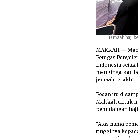
Jemaah haji b
MAKKAH
—
Ment
Petugas Penyele
Indonesia sejak 
mengingatkan ba
jemaah terakhir 
Pesan itu disam
Makkah untuk me
pemulangan haji
“Atas nama peme
tingginya kepad