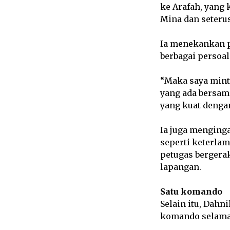
ke Arafah, yang 
Mina dan seterus
Ia menekankan 
berbagai persoal
“Maka saya minta
yang ada bersam
yang kuat denga
Ia juga menging
seperti keterlam
petugas bergera
lapangan.
Satu komando
Selain itu, Dahn
komando selama 