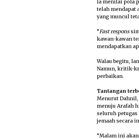
Ia menilai pola 
telah mendapat 
yang muncul tet
“
Fast respons
sim
kawan-kawan ten
mendapatkan apre
Walau begitu, la
Namun, kritik-kr
perbaikan.
Tantangan terb
Menurut Dahnil,
menuju Arafah hi
seluruh petugas
jemaah secara in
“Malam ini akan