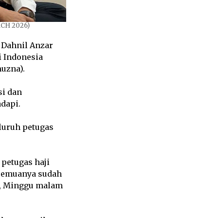
MCH 2026)
 Dahnil Anzar
 Indonesia
muzna).
i dan
dapi.
luruh petugas
petugas haji
 semuanya sudah
il, Minggu malam