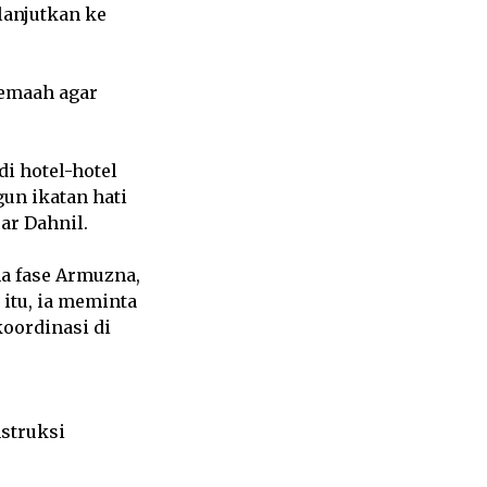
lanjutkan ke
emaah agar
i hotel-hotel
un ikatan hati
ar Dahnil.
a fase Armuzna,
itu, ia meminta
oordinasi di
nstruksi