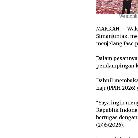
Wamenhaj
MAKKAH — Wakil 
Simanjuntak, me
menjelang fase p
Dalam pesannya
pendampingan ke
Dahnil membuka
haji (PPIH 2026)
“Saya ingin men
Republik Indone
bertugas dengan 
(24/5/2026).