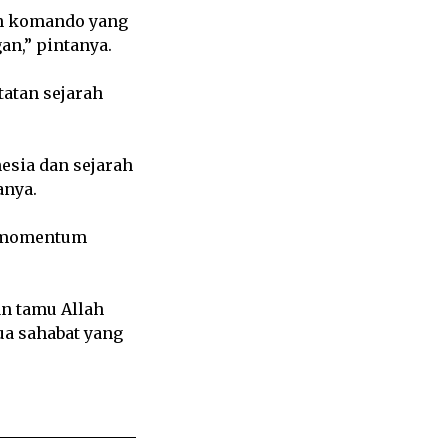
an komando yang
n,” pintanya.
tatan sejarah
nesia dan sejarah
anya.
i momentum
an tamu Allah
ua sahabat yang