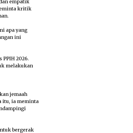
, dan empatik
eminta kritik
nan.
ini apa yang
angan ini
s PPIH 2026.
ntuk melakukan
akan jemaah
 itu, ia meminta
mendampingi
ntuk bergerak