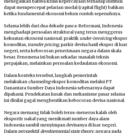
menegaskan bahwa krisis kepercayaan terhadap institusi
dapat mempercepat pelarian modal (capital flight) bahkan
ketika fundamental ekonomi belum runtuh sepenuhnya.
Selama lebih dari dua dekade pasca-Reformasi, Indonesia
menghadapi persoalan struktural yang terus menggerus
kekuatan ekonomi nasional: praktik
under-invoicing
ekspor
komoditas,
transfer pricing
, parkir devisa hasil ekspor di luar
negeri, serta kebocoran penerimaan negara dalam skala
besar. Fenomena ini bukan sekadar masalah teknis
perpajakan, melainkan persoalan kedaulatan ekonomi.
Dalam konteks tersebut, langkah pemerintah
melakukan
channeling
ekspor komoditas melalui PT
Danantara Sumber Daya Indonesia sebenarnya dapat
dipahami. Pendekatan lunak dan mekanisme pasar selama
ini dinilai gagal menghentikan kebocoran devisa nasional.
Negara memang tidak boleh terus-menerus kalah oleh
eksportir nakal yang menikmati sumber daya alam
Indonesia sambil menyimpan devisanya di luar negeri.
Dalam perspektif
developmental state theory
, negara pada