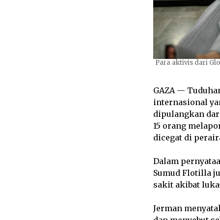
Para aktivis dari G
GAZA — Tuduhan 
internasional y
dipulangkan dar
15 orang melapo
dicegat di perai
Dalam pernyataa
Sumud Flotilla 
sakit akibat luk
Jerman menyatak
dan menyebut seb