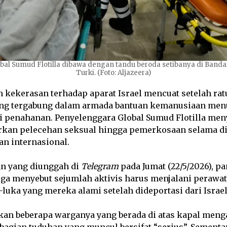
lobal Sumud Flotilla dibawa dengan tandu beroda setibanya di Bandara
Turki. (Foto: Aljazeera)
kekerasan terhadap aparat Israel mencuat setelah rat
ang tergabung dalam armada bantuan kemanusiaan men
i penahanan. Penyelenggara Global Sumud Flotilla men
rkan pelecehan seksual hingga pemerkosaan selama di
ran internasional.
n yang diunggah di
Telegram
pada Jumat (22/5/2026), pa
juga menyebut sejumlah aktivis harus menjalani perawa
a-luka yang mereka alami setelah dideportasi dari Israel
an beberapa warganya yang berada di atas kapal meng
agian tuduhan yang muncul bersifat “serius”. Sementar