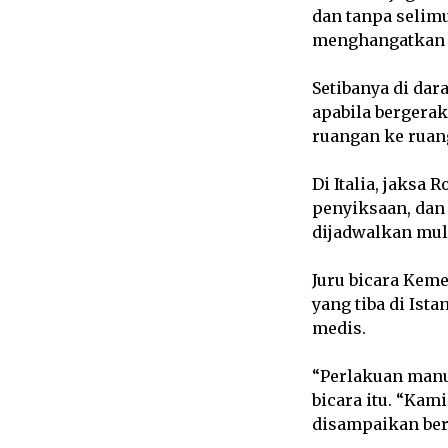
dan tanpa selimu
menghangatkan t
Setibanya di dar
apabila bergerak
ruangan ke ruang
Di Italia, jaksa
penyiksaan, dan 
dijadwalkan mul
Juru bicara Kem
yang tiba di Ist
medis.
“Perlakuan manus
bicara itu. “Ka
disampaikan bers