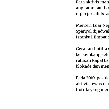
Para aktivis men
angkatan laut Is
dipenjara di Isra
Menteri Luar Neg
Spanyol dijadwal
Istanbul. Empat 
Gerakan flotilla
berkembang sete
ratusan kapal b
blokade dan mem
Pada 2010, pasu
aktivis tewas da
flotilla yang me