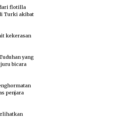
ri flotilla
i Turki akibat
ait kekerasan
 “Tuduhan yang
juru bicara
penghormatan
as penjara
erlihatkan