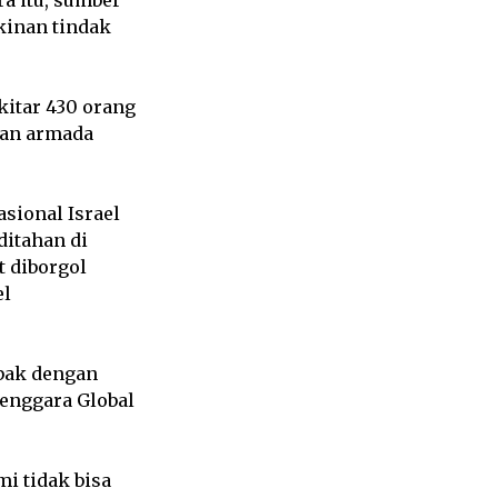
kinan tindak
kitar 430 orang
ikan armada
sional Israel
ditahan di
t diborgol
el
mbak dengan
lenggara Global
mi tidak bisa