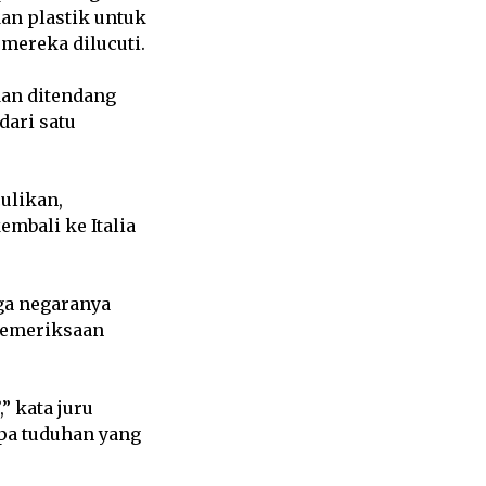
an plastik untuk
mereka dilucuti.
dan ditendang
dari satu
ulikan,
embali ke Italia
ga negaranya
 pemeriksaan
” kata juru
apa tuduhan yang