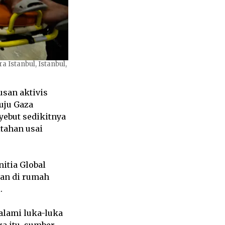
 Istanbul, Istanbul,
usan aktivis
uju Gaza
yebut sedikitnya
tahan usai
nitia Global
tan di rumah
.
alami luka-luka
a itu, sumber