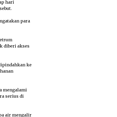
ap hari
sebut.
mengatakan para
setrum
k diberi akses
 dipindahkan ke
tahanan
ga mengalami
a serius di
a air mengalir