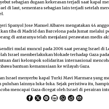
yebut sebagian dugaan kekerasan terjadi saat kapal me
rael di laut, sementara sebagian lain terjadi setelah me
el.
eri Spanyol Jose Manuel Albares mengatakan 44 anggota
kan tiba di Madrid dan Barcelona pada Jumat melalui 
orang di antaranya telah menjalani perawatan medis aki
 sendiri mulai muncul pada 2006 saat perang Israel di 
lah Israel memberlakukan blokade terhadap Gaza pada 2
antuan dari kelompok solidaritas internasional menc
bawa bantuan kemanusiaan ke wilayah Gaza.
kan Israel menyerbu kapal Turki Mavi Marmara yang m
n puluhan lainnya luka-luka. Sejak peristiwa itu, hamp
ncoba mencapai Gaza dicegat oleh Israel di perairan int