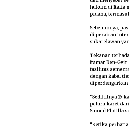
hukum di Italia
pidana, termasu
Sebelumnya, pas
di perairan inte
sukarelawan yan
Tekanan terhada
Itamar Ben-Gvir 
fasilitas sementa
dengan kabel tie
diperdengarkan 
“Sedikitnya 15 
peluru karet dar
Sumud Flotilla s
“Ketika perhatia