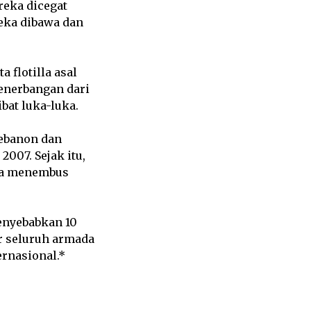
reka dicegat
reka dibawa dan
 flotilla asal
penerbangan dari
bat luka-luka.
Lebanon dan
007. Sejak itu,
oba menembus
enyebabkan 10
ir seluruh armada
ernasional.*