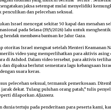
 mengatakan jaksa setempat mulai menyelidiki kemung
k penculikan dan pelecehan seksual.
ukan Israel mencegat sekitar 50 kapal dan menahan se
rnasional pada Selasa (19/5/2026) lalu untuk menghent
g hendak membawa bantuan ke Jalur Gaza.
p otoritas Israel menguat setelah Menteri Keamanan Na
merilis video yang memperlihatkan para aktivis asing 
ra di Ashdod. Dalam video tersebut, para aktivis terliha
s dan dipaksa berlutut sementara lagu kebangsaan Isra
dengan suara keras.
kasus pelecehan seksual, termasuk pemerkosaan. Dite
i jarak dekat. Tulang puluhan orang patah,” tulis penye
eperti dilaporkan
Aljazeera.
n dunia tertuju pada penderitaan para peserta kami, ka