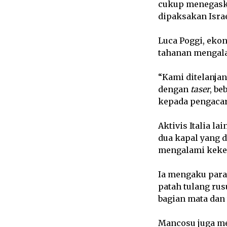
cukup menegaskan
dipaksakan Israe
Luca Poggi, ekon
tahanan mengala
“Kami ditelanjan
dengan
taser
, be
kepada pengacar
Aktivis Italia l
dua kapal yang d
mengalami keker
Ia mengaku para
patah tulang rus
bagian mata dan t
Mancosu juga me