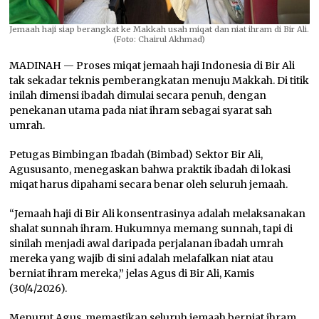
Jemaah haji siap berangkat ke Makkah usah miqat dan niat ihram di Bir Ali.
(Foto: Chairul Akhmad)
MADINAH — Proses miqat jemaah haji Indonesia di Bir Ali
tak sekadar teknis pemberangkatan menuju Makkah. Di titik
inilah dimensi ibadah dimulai secara penuh, dengan
penekanan utama pada niat ihram sebagai syarat sah
umrah.
Petugas Bimbingan Ibadah (Bimbad) Sektor Bir Ali,
Agususanto, menegaskan bahwa praktik ibadah di lokasi
miqat harus dipahami secara benar oleh seluruh jemaah.
“Jemaah haji di Bir Ali konsentrasinya adalah melaksanakan
shalat sunnah ihram. Hukumnya memang sunnah, tapi di
sinilah menjadi awal daripada perjalanan ibadah umrah
mereka yang wajib di sini adalah melafalkan niat atau
berniat ihram mereka,” jelas Agus di Bir Ali, Kamis
(30/4/2026).
Menurut Agus, memastikan seluruh jemaah berniat ihram