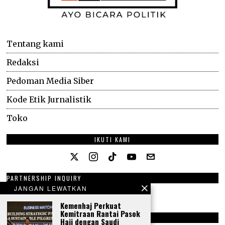
Tentang kami
Redaksi
Pedoman Media Siber
Kode Etik Jurnalistik
Toko
IKUTI KAMI
PARTNERSHIP INQUIRY
JANGAN LEWATKAN
e-Mail: ckr.cakra@gmail.com
Phone: +62 816 334 058
Kemenhaj Perkuat
Kemitraan Rantai Pasok
ALAMAT
Haji dengan Saudi