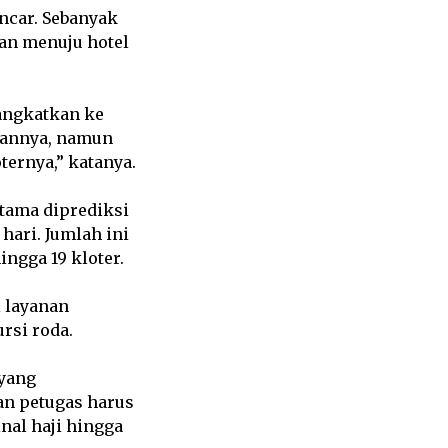
ancar. Sebanyak
an menuju hotel
angkatkan ke
tannya, namun
ternya,” katanya.
tama diprediksi
 hari. Jumlah ini
ingga 19 kloter.
i layanan
rsi roda.
 yang
an petugas harus
nal haji hingga