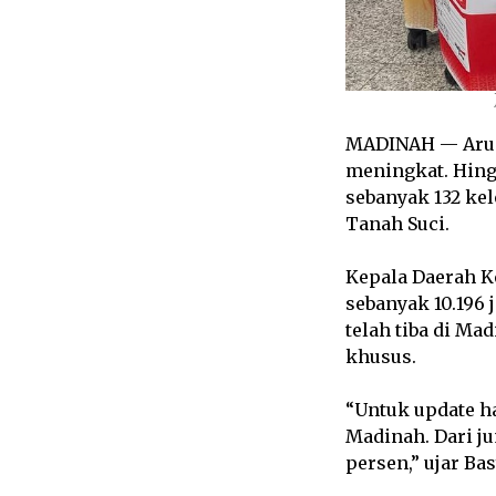
MADINAH — Arus 
meningkat. Hingg
sebanyak 132 kel
Tanah Suci.
Kepala Daerah Ke
sebanyak 10.196 
telah tiba di M
khusus.
“Untuk update ha
Madinah. Dari ju
persen,” ujar Bas