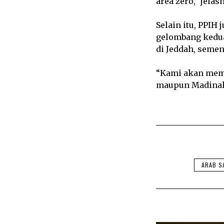
area zero,” jelas
Selain itu, PPIH
gelombang kedua
di Jeddah, semen
“Kami akan memb
maupun Madinah t
ARAB S