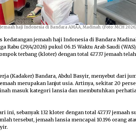
Jemaah haji Indonesia di Bandara AMAA, Madinah. (Foto: MCH 2026
kedatangan jemaah haji Indonesia di Bandara Madina
a Rabu (29/4/2026) pukul 06.15 Waktu Arab Saudi (WAS),
ompok terbang (kloter) dengan total 47.737 jemaah tela
rja (Kadaker) Bandara, Abdul Basyir, menyebut dari jum
jemaah merupakan lanjut usia. Artinya, sekitar 20 pers
adinah masuk kategori lansia dan membutuhkan perhati
ri ini, sebanyak 132 kloter dengan total 47.737 jemaah s
mlah tersebut, jemaah lansia mencapai 10.196 orang ata
yir.