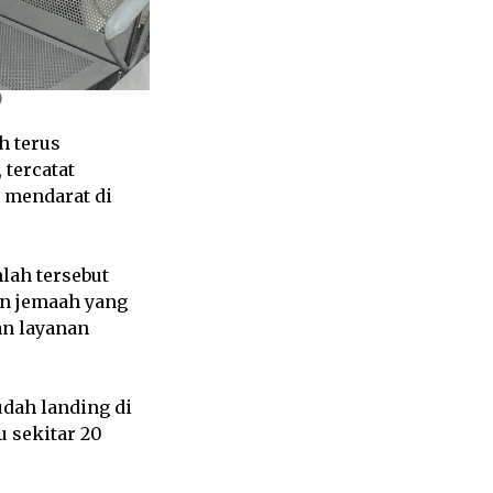
)
h terus
 tercatat
h mendarat di
lah tersebut
en jemaah yang
an layanan
udah landing di
u sekitar 20