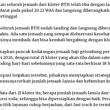
an seluruh jemaah dari kloter BTH telah tiba dengan l
arat pada pukul 20.22 WAS dan langsung diberangkatk
ertinggal.
 seluruh jemaah BTH sudah landing dan langsung diber
aktu. Ada satu jemaah yang sempat diobservasi keseha
isinya membaik dan bisa kembali bergabung dengan klo
apkan puncak kedatangan jemaah haji gelombang per
i 2026, dengan total 21 kloter yang akan tiba dalam satu
anding hari-hari sebelumnya yang rata-rata berkisar 18 h
ipasi lonjakan tersebut, pihaknya menyiapkan strateg
hususnya terkait jumlah jemaah lansia dan kebutuhan ku
ata dari 21 kloter itu, berapa jumlah jemaah lansia dan
si roda, sehingga bisa dipersiapkan dengan baik. Per
titik layanan cukup berjauhan, dari fast track ke termi