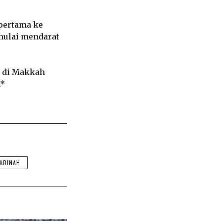
 pertama ke
mulai mendarat
g di Makkah
.*
ADINAH