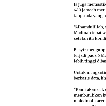
Ia juga memastik
440 jemaah mend
tanpa ada yang t
“Alhamdulillah,
Madinah tepat w
setelah itu kond
Basyir mengungk
terjadi pada 6 Me
lebih tinggi dib
Untuk mengantis
berbasis data, k
“Kami akan cek d
membutuhkan kur
maksimal karena 