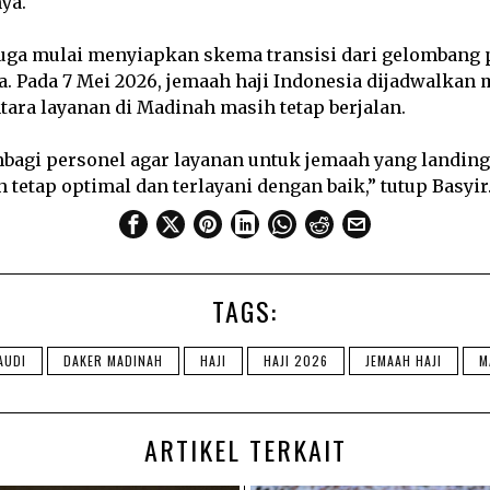
nya.
 juga mulai menyiapkan skema transisi dari gelombang
. Pada 7 Mei 2026, jemaah haji Indonesia dijadwalkan 
tara layanan di Madinah masih tetap berjalan.
agi personel agar layanan untuk jemaah yang landin
etap optimal dan terlayani dengan baik,” tutup Basyir
TAGS:
AUDI
DAKER MADINAH
HAJI
HAJI 2026
JEMAAH HAJI
M
ARTIKEL TERKAIT