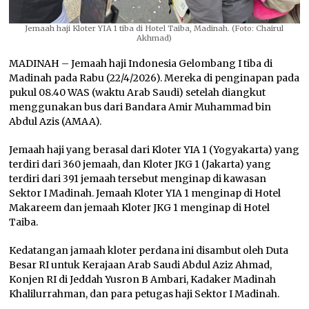
Jemaah haji Kloter YIA 1 tiba di Hotel Taiba, Madinah. (Foto: Chairul
Akhmad)
MADINAH – Jemaah haji Indonesia Gelombang I tiba di
Madinah pada Rabu (22/4/2026). Mereka di penginapan pada
pukul 08.40 WAS (waktu Arab Saudi) setelah diangkut
menggunakan bus dari Bandara Amir Muhammad bin
Abdul Azis (AMAA).
Jemaah haji yang berasal dari Kloter YIA 1 (Yogyakarta) yang
terdiri dari 360 jemaah, dan Kloter JKG 1 (Jakarta) yang
terdiri dari 391 jemaah tersebut menginap di kawasan
Sektor I Madinah. Jemaah Kloter YIA 1 menginap di Hotel
Makareem dan jemaah Kloter JKG 1 menginap di Hotel
Taiba.
Kedatangan jamaah kloter perdana ini disambut oleh Duta
Besar RI untuk Kerajaan Arab Saudi Abdul Aziz Ahmad,
Konjen RI di Jeddah Yusron B Ambari, Kadaker Madinah
Khalilurrahman, dan para petugas haji Sektor I Madinah.