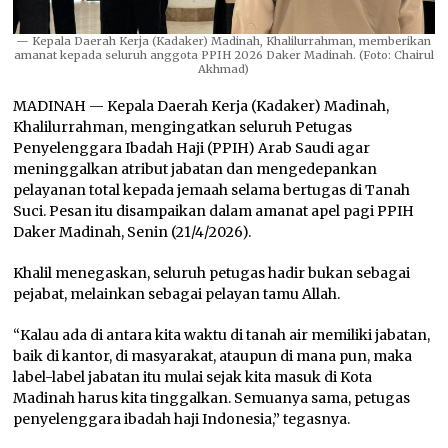
— Kepala Daerah Kerja (Kadaker) Madinah, Khalilurrahman, memberikan
amanat kepada seluruh anggota PPIH 2026 Daker Madinah. (Foto: Chairul
Akhmad)
MADINAH — Kepala Daerah Kerja (Kadaker) Madinah,
Khalilurrahman, mengingatkan seluruh Petugas
Penyelenggara Ibadah Haji (PPIH) Arab Saudi agar
meninggalkan atribut jabatan dan mengedepankan
pelayanan total kepada jemaah selama bertugas di Tanah
Suci. Pesan itu disampaikan dalam amanat apel pagi PPIH
Daker Madinah, Senin (21/4/2026).
Khalil menegaskan, seluruh petugas hadir bukan sebagai
pejabat, melainkan sebagai pelayan tamu Allah.
“Kalau ada di antara kita waktu di tanah air memiliki jabatan,
baik di kantor, di masyarakat, ataupun di mana pun, maka
label-label jabatan itu mulai sejak kita masuk di Kota
Madinah harus kita tinggalkan. Semuanya sama, petugas
penyelenggara ibadah haji Indonesia,” tegasnya.