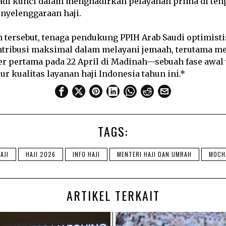
jadi kunci dalam menghadirkan pelayanan prima di ten
nyelenggaraan haji.
 tersebut, tenaga pendukung PPIH Arab Saudi optimis
ribusi maksimal dalam melayani jemaah, terutama me
er pertama pada 22 April di Madinah—sebuah fase awal
ur kualitas layanan haji Indonesia tahun ini.*
TAGS:
AJI
HAJI 2026
INFO HAJI
MENTERI HAJI DAN UMRAH
MOCH
ARTIKEL TERKAIT