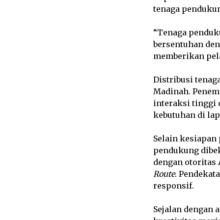
tenaga pendukun
“Tenaga penduku
bersentuhan den
memberikan pelay
Distribusi tenag
Madinah. Penempa
interaksi tingg
kebutuhan di la
Selain kesiapan 
pendukung dibek
dengan otoritas
Route
. Pendekat
responsif.
Sejalan dengan a