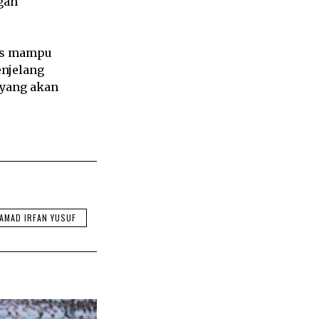
gah
tis mampu
njelang
 yang akan
AMAD IRFAN YUSUF