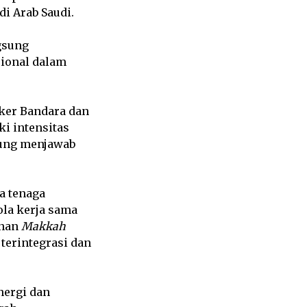
i Arab Saudi.
gsung
sional dalam
aker Bandara dan
i intensitas
sung menjawab
a tenaga
la kerja sama
anan
Makkah
terintegrasi dan
nergi dan