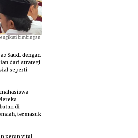
engikuti bimbingan
ab Saudi dengan
an dari strategi
ial seperti
n mahasiswa
 Mereka
butan di
jemaah, termasuk
n peran vital