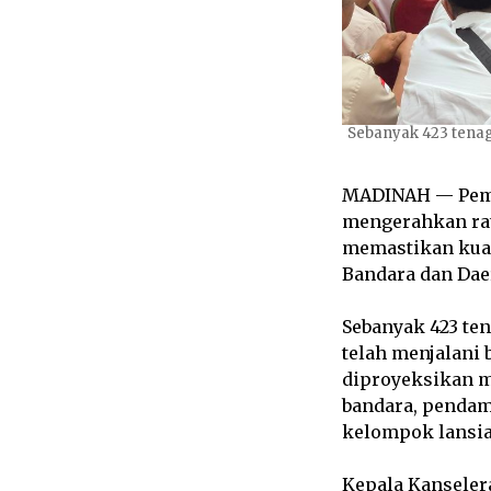
Sebanyak 423 tena
MADINAH — Pemer
mengerahkan rat
memastikan kuali
Bandara dan Dae
Sebanyak 423 te
telah menjalani
diproyeksikan m
bandara, pendam
kelompok lansia
Kepala Kanseler