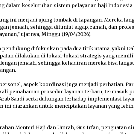
g dalam keseluruhan sistem pelayanan haji Indonesia d
ng ini menjadi ujung tombak di lapangan. Mereka lan
gan jemaah, sehingga dituntut sigap, ramah, dan profe
anan,” ujarnya, Minggu (19/04/2026).
a pendukung difokuskan pada dua titik utama, yakni D
tan dilakukan di lokasi-lokasi strategis yang memilik
i dengan jemaah, sehingga kehadiran mereka bisa lang
pangan.
personel, aspek koordinasi juga menjadi perhatian. Par
ali pemahaman prosedur layanan terbaru, termasuk po
 Arab Saudi serta dukungan terhadap implementasi lay
an ini diarahkan untuk menciptakan layanan yang lebih 
rahan Menteri Haji dan Umrah, Gus Irfan, penguatan si