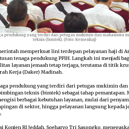
ga pendukung yang terdiri dari petugas mukimin dan mahasiswa m
teknis (bimtek). (Foto: Kemenhaj)
intah memperkuat lini terdepan pelayanan haji di Ar
usan tenaga pendukung PPIH. Langkah ini menjadi bagi
tas layanan jemaah tetap terjaga, terutama di titik krus
rah Kerja (Daker) Madinah.
naga pendukung yang terdiri dari petugas mukimin da
 bimbingan teknis (bimtek) sebagai tahap pemantapan.
engisi berbagai kebutuhan layanan, mulai dari penyam
pingan di sektor, hingga pelayanan langsung kepada 
.
ai Konjen RI Jeddah, Soeharyo Tri Sasongko, menegaska