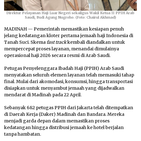
Direktur Pelayanan Haji Luar Negeri sekaligus Wakil Ketua II PPIH Arab
Saudi, Budi Agung Nugroho. (Foto: Chairul Akhmad)
MADINAH — Pemerintah memastikan kesiapan penuh
jelang kedatangan kloter pertama jemaah haji Indonesia di
Tanah Suci. Skema
fast track
kembali diandalkan untuk
mempercepat proses layanan, menandai dimulainya
operasional haji 2026 secara resmi di Arab Saudi.
Petugas Penyelenggara Ibadah Haji (PPIH) Arab Saudi
menyatakan seluruh elemen layanan telah memasuki tahap
final. Mulai dari akomodasi, konsumsi, hingga transportasi
disiapkan untuk menyambut jemaah yang dijadwalkan
mendarat di Madinah pada 22 April.
Sebanyak 682 petugas PPIH dari Jakarta telah ditempatkan
di Daerah Kerja (Daker) Madinah dan Bandara. Mereka
menjadi garda depan dalam memastikan proses
kedatangan hingga distribusi jemaah ke hotel berjalan
tanpa hambatan.