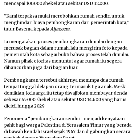
mencapai 100.000 shekel atau sekitar USD 32.000.
“Kami terpaksa mulai merobohkan rumah sendiri untuk
menghindari biaya pembongkaran dari pemerintah kota,”
tutur Basema kepada
Aljazeera
.
Ia mengatakan proses pembongkaran dimulai dengan
merusak bagian dalam rumah, lalu mengirim foto kepada
pemerintah kota sebagai bukti bahwa proses telah dimulai.
Namun pihak otoritas menuntut agar rumah itu segera
dihancurkan juga dari bagian luar.
Pembongkaran tersebut akhirnya menimpa dua rumah
tempat tinggal delapan orang, termasuk tiga anak. Meski
demikian, keluarga itu tetap diwajibkan membayar denda
sebesar 45.000 shekel atau sekitar USD 14.600 yang harus
dicicil hingga 2029.
Fenomena “pembongkaran sendiri” menjadi kenyataan
pahit bagi warga Palestina di Yerusalem Timur yang berada
di bawah kendali Israel sejak 1967 dan digabungkan secara
sepihak dengan Yerusalem Barat.