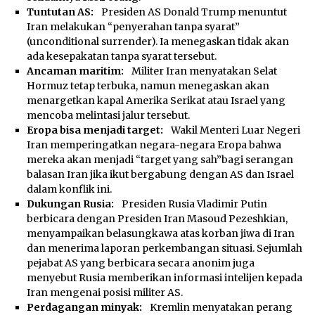
Tuntutan AS:
Presiden AS Donald Trump menuntut
Iran melakukan “penyerahan tanpa syarat”
(unconditional surrender). Ia menegaskan tidak akan
ada kesepakatan tanpa syarat tersebut.
Ancaman maritim:
Militer Iran menyatakan Selat
Hormuz tetap terbuka, namun menegaskan akan
menargetkan kapal Amerika Serikat atau Israel yang
mencoba melintasi jalur tersebut.
Eropa bisa menjadi target:
Wakil Menteri Luar Negeri
Iran memperingatkan negara-negara Eropa bahwa
mereka akan menjadi “target yang sah”bagi serangan
balasan Iran jika ikut bergabung dengan AS dan Israel
dalam konflik ini.
Dukungan Rusia
:
Presiden Rusia Vladimir Putin
berbicara dengan Presiden Iran Masoud Pezeshkian,
menyampaikan belasungkawa atas korban jiwa di Iran
dan menerima laporan perkembangan situasi. Sejumlah
pejabat AS yang berbicara secara anonim juga
menyebut Rusia memberikan informasi intelijen kepada
Iran mengenai posisi militer AS.
Perdagangan minyak:
Kremlin menyatakan perang