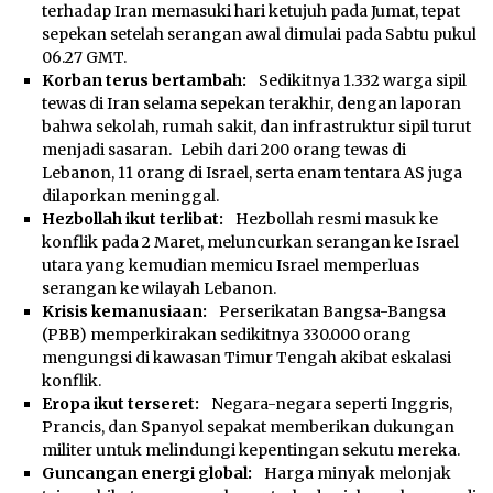
terhadap Iran memasuki hari ketujuh pada Jumat, tepat
sepekan setelah serangan awal dimulai pada Sabtu pukul
06.27 GMT.
Korban terus bertambah:
Sedikitnya 1.332 warga sipil
tewas di Iran selama sepekan terakhir, dengan laporan
bahwa sekolah, rumah sakit, dan infrastruktur sipil turut
menjadi sasaran. Lebih dari 200 orang tewas di
Lebanon, 11 orang di Israel, serta enam tentara AS juga
dilaporkan meninggal.
Hezbollah ikut terlibat:
Hezbollah resmi masuk ke
konflik pada 2 Maret, meluncurkan serangan ke Israel
utara yang kemudian memicu Israel memperluas
serangan ke wilayah Lebanon.
Krisis kemanusiaan:
Perserikatan Bangsa-Bangsa
(PBB) memperkirakan sedikitnya 330.000 orang
mengungsi di kawasan Timur Tengah akibat eskalasi
konflik.
Eropa ikut terseret:
Negara-negara seperti Inggris,
Prancis, dan Spanyol sepakat memberikan dukungan
militer untuk melindungi kepentingan sekutu mereka.
Guncangan energi global:
Harga minyak melonjak