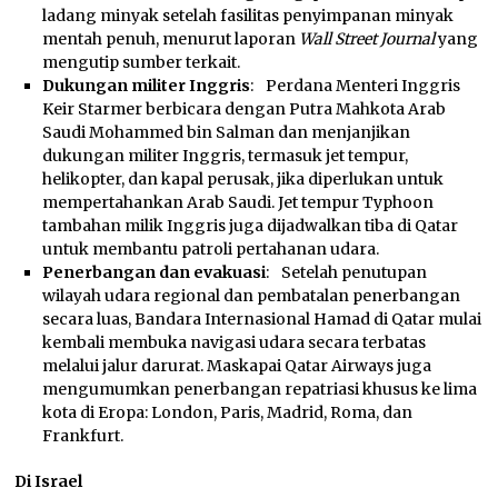
ladang minyak setelah fasilitas penyimpanan minyak
mentah penuh, menurut laporan
Wall Street Journal
yang
mengutip sumber terkait.
Dukungan militer Inggris
: Perdana Menteri Inggris
Keir Starmer berbicara dengan Putra Mahkota Arab
Saudi Mohammed bin Salman dan menjanjikan
dukungan militer Inggris, termasuk jet tempur,
helikopter, dan kapal perusak, jika diperlukan untuk
mempertahankan Arab Saudi. Jet tempur Typhoon
tambahan milik Inggris juga dijadwalkan tiba di Qatar
untuk membantu patroli pertahanan udara.
Penerbangan dan evakuasi
: Setelah penutupan
wilayah udara regional dan pembatalan penerbangan
secara luas, Bandara Internasional Hamad di Qatar mulai
kembali membuka navigasi udara secara terbatas
melalui jalur darurat. Maskapai Qatar Airways juga
mengumumkan penerbangan repatriasi khusus ke lima
kota di Eropa: London, Paris, Madrid, Roma, dan
Frankfurt.
Di Israel