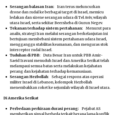
Serangan balasan Iran:
Iran terus meluncurkan
drone dan rudal ke berbagai target di Israel, memicu
ledakan dan sirene serangan udara di Tel Aviv, wilayah
utara Israel, serta sekitar Beersheba di Gurun Negev.
Tekanan terhadap sistem pertahanan:
Menurut para
analis, strategi Iran melalui serangan berkelanjutan ini
bertujuan membebani sistem pertahanan udara Israel,
mengganggu stabilitas keamanan, dan menguras stok
interceptor rudal Israel.
Tuduhan di PBB
: Duta Besar Iran untuk PBB Amir-
Saeid Iravani menuduh Israel dan Amerika Serikat telah
melampaui semua batas serta melakukan kejahatan
perang dan kejahatan terhadap kemanusiaan.
Serangan Hezbollah
: Sebagai respons atas operasi
militer Israel di Lebanon, kelompok Hezbollah
menembakkan roket ke sejumlah wilayah di Israel utara.
Di Amerika Serikat
Perbedaan perkiraan durasi perang:
Pejabat AS
memberikan sinyal berbeda terkait berapa lama konflik