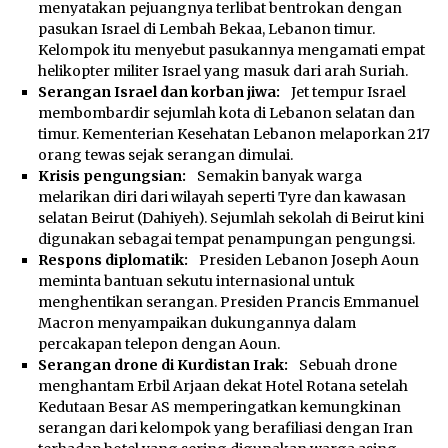
menyatakan pejuangnya terlibat bentrokan dengan
pasukan Israel di Lembah Bekaa, Lebanon timur.
Kelompok itu menyebut pasukannya mengamati empat
helikopter militer Israel yang masuk dari arah Suriah.
Serangan Israel dan korban jiwa:
Jet tempur Israel
membombardir sejumlah kota di Lebanon selatan dan
timur. Kementerian Kesehatan Lebanon melaporkan 217
orang tewas sejak serangan dimulai.
Krisis pengungsian:
Semakin banyak warga
melarikan diri dari wilayah seperti Tyre dan kawasan
selatan Beirut (Dahiyeh). Sejumlah sekolah di Beirut kini
digunakan sebagai tempat penampungan pengungsi.
Respons diplomatik:
Presiden Lebanon Joseph Aoun
meminta bantuan sekutu internasional untuk
menghentikan serangan. Presiden Prancis Emmanuel
Macron menyampaikan dukungannya dalam
percakapan telepon dengan Aoun.
Serangan drone di Kurdistan Irak:
Sebuah drone
menghantam Erbil Arjaan dekat Hotel Rotana setelah
Kedutaan Besar AS memperingatkan kemungkinan
serangan dari kelompok yang berafiliasi dengan Iran