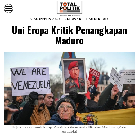
7 MONTHS AGO
SELASAR
1 MIN READ
Uni Eropa Kritik Penangkapan
Maduro
Unjuk rasa mendukung Presiden Venezuela Nicolas Maduro. (Foto;
Anadolu)