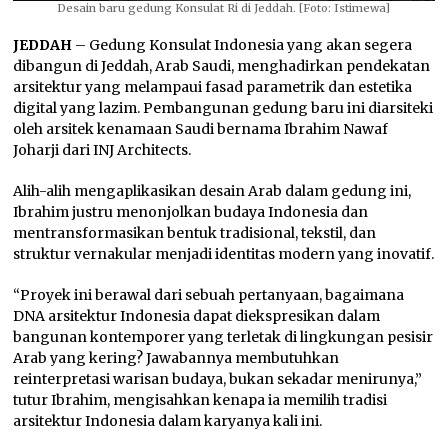
Desain baru gedung Konsulat Ri di Jeddah. [Foto: Istimewa]
JEDDAH
– Gedung Konsulat Indonesia yang akan segera
dibangun di Jeddah, Arab Saudi, menghadirkan pendekatan
arsitektur yang melampaui fasad parametrik dan estetika
digital yang lazim. Pembangunan gedung baru ini diarsiteki
oleh arsitek kenamaan Saudi bernama Ibrahim Nawaf
Joharji dari INJ Architects.
Alih-alih mengaplikasikan desain Arab dalam gedung ini,
Ibrahim justru menonjolkan budaya Indonesia dan
mentransformasikan bentuk tradisional, tekstil, dan
struktur vernakular menjadi identitas modern yang inovatif.
“Proyek ini berawal dari sebuah pertanyaan, bagaimana
DNA arsitektur Indonesia dapat diekspresikan dalam
bangunan kontemporer yang terletak di lingkungan pesisir
Arab yang kering? Jawabannya membutuhkan
reinterpretasi warisan budaya, bukan sekadar menirunya,”
tutur Ibrahim, mengisahkan kenapa ia memilih tradisi
arsitektur Indonesia dalam karyanya kali ini.