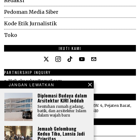
Redaksi
Pedoman Media Siber
Kode Etik Jurnalistik
Toko
IKUTI KAMI
PARTNERSHIP INQUIRY
e-Mail: ckr.cakra@gmail.com
JANGAN LEWATKAN
Phone: +62 816 334 058
Diplomasi Budaya dalam
ALAMAT
Arsitektur KJRI Jeddah
Villa Mediapura No. 77H, Jl. Siaga Raya, RT. 14/RW. 4, Pejaten Barat,
Sentuhan rumah gadang,
Pasar Minggu, Jakarta Selatan, DKI Jakarta 12510
batik, dan arsitektur Islam
dalam wajah baru
E-MAIL
Jemaah Gelombang
redaksi@totalpolitik.com
Kedua Tiba, Lansia Jadi
Prioritas