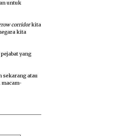
kan untuk
rrow corridor
kita
egara kita
 pejabat yang
n sekarang atau
an macam-