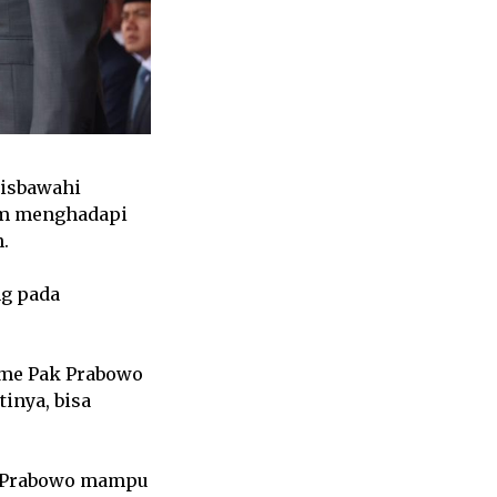
arisbawahi
am menghadapi
.
ng pada
isme Pak Prabowo
tinya, bisa
t Prabowo mampu