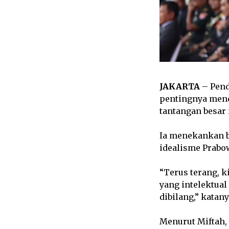
JAKARTA
– Pendi
pentingnya men
tantangan besar 
Ia menekankan b
idealisme Prabo
“Terus terang, k
yang intelektual
dibilang,” katan
Menurut Miftah