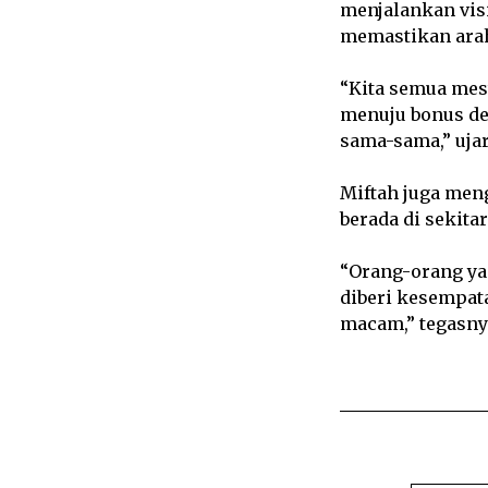
menjalankan vis
memastikan ara
“Kita semua mes
menuju bonus dem
sama-sama,” uja
Miftah juga meng
berada di sekita
“Orang-orang yan
diberi kesempat
macam,” tegasny