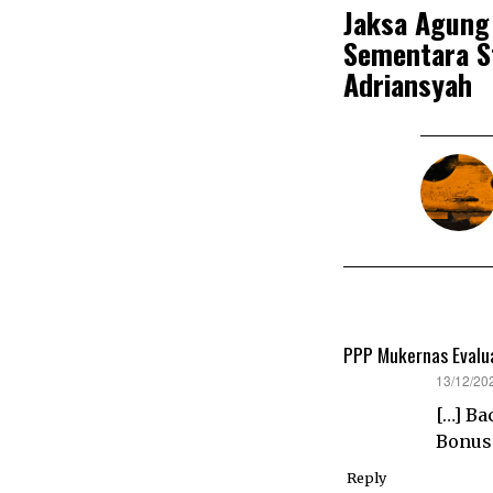
Jaksa Agung
Sementara St
Adriansyah
PPP Mukernas Evalua
says:
13/12/20
[…] B
Bonus
Reply