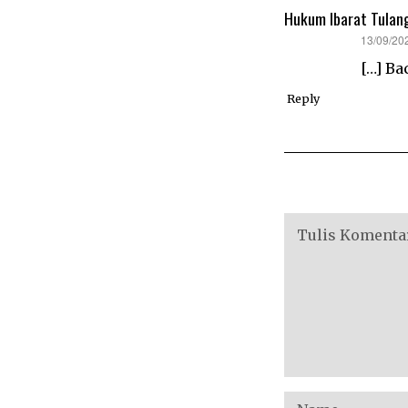
Hukum Ibarat Tulang,
says:
13/09/20
[…] B
Reply