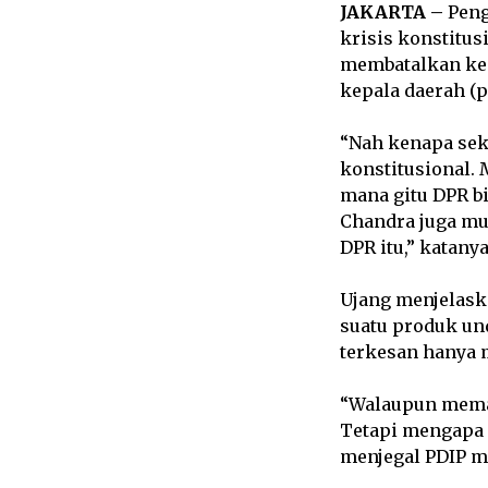
JAKARTA –
Peng
krisis konstitus
membatalkan kep
kepala daerah (p
“Nah kenapa seka
konstitusional.
mana gitu DPR b
Chandra juga mu
DPR itu,” katany
Ujang menjelask
suatu produk un
terkesan hanya 
“Walaupun mema
Tetapi mengapa 
menjegal PDIP mi