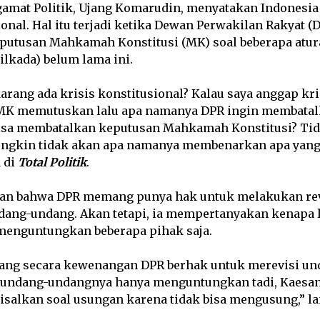
amat Politik, Ujang Komarudin, menyatakan Indonesi
ional. Hal itu terjadi ketika Dewan Perwakilan Rakyat (
utusan Mahkamah Konstitusi (MK) soal beberapa atur
ilkada) belum lama ini.
rang ada krisis konstitusional? Kalau saya anggap kri
 MK memutuskan lalu apa namanya DPR ingin membatal
isa membatalkan keputusan Mahkamah Konstitusi? Tida
ngkin tidak akan apa namanya membenarkan apa yang
a di
Total Politik
.
an bahwa DPR memang punya hak untuk melakukan rev
dang-undang. Akan tetapi, ia mempertanyakan kenapa 
menguntungkan beberapa pihak saja.
ng secara kewenangan DPR berhak untuk merevisi un
undang-undangnya hanya menguntungkan tadi, Kaesang 
salkan soal usungan karena tidak bisa mengusung,” la