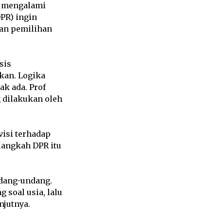
a mengalami
DPR) ingin
an pemilihan
sis
kan. Logika
k ada. Prof
 dilakukan oleh
isi terhadap
langkah DPR itu
dang-undang.
soal usia, lalu
njutnya.