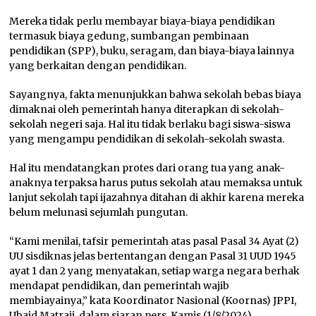
Mereka tidak perlu membayar biaya-biaya pendidikan
termasuk biaya gedung, sumbangan pembinaan
pendidikan (SPP), buku, seragam, dan biaya-biaya lainnya
yang berkaitan dengan pendidikan.
Sayangnya, fakta menunjukkan bahwa sekolah bebas biaya
dimaknai oleh pemerintah hanya diterapkan di sekolah-
sekolah negeri saja. Hal itu tidak berlaku bagi siswa-siswa
yang mengampu pendidikan di sekolah-sekolah swasta.
Hal itu mendatangkan protes dari orang tua yang anak-
anaknya terpaksa harus putus sekolah atau memaksa untuk
lanjut sekolah tapi ijazahnya ditahan di akhir karena mereka
belum melunasi sejumlah pungutan.
“Kami menilai, tafsir pemerintah atas pasal Pasal 34 Ayat (2)
UU sisdiknas jelas bertentangan dengan Pasal 31 UUD 1945
ayat 1 dan 2 yang menyatakan, setiap warga negara berhak
mendapat pendidikan, dan pemerintah wajib
membiayainya,” kata Koordinator Nasional (Koornas) JPPI,
Ubaid Matraji, dalam siaran pers, Kamis (1/8/2024).