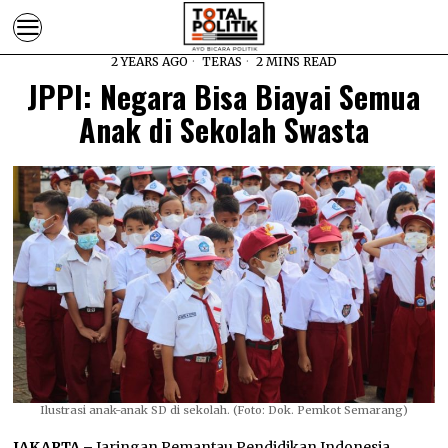
2 YEARS AGO
TERAS
2 MINS READ
JPPI: Negara Bisa Biayai Semua
Anak di Sekolah Swasta
Ilustrasi anak-anak SD di sekolah. (Foto: Dok. Pemkot Semarang)
JAKARTA –
Jaringan Pemantau Pendidikan Indonesia