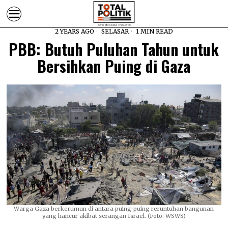
2 YEARS AGO
SELASAR
1 MIN READ
PBB: Butuh Puluhan Tahun untuk
Bersihkan Puing di Gaza
Warga Gaza berkerumun di antara puing-puing reruntuhan bangunan
yang hancur akibat serangan Israel. (Foto: WSWS)