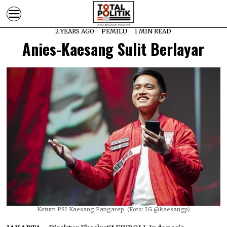
2 YEARS AGO
PEMILU
1 MIN READ
Anies-Kaesang Sulit Berlayar
Ketum PSI Kaesang Pangarep. (Foto: IG @kaesangp)