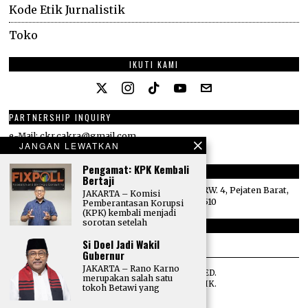
Kode Etik Jurnalistik
Toko
IKUTI KAMI
PARTNERSHIP INQUIRY
e-Mail: ckr.cakra@gmail.com
JANGAN LEWATKAN
Phone: +62 816 334 058
Pengamat: KPK Kembali
ALAMAT
Bertaji
Villa Mediapura No. 77H, Jl. Siaga Raya, RT. 14/RW. 4, Pejaten Barat,
JAKARTA – Komisi
Pasar Minggu, Jakarta Selatan, DKI Jakarta 12510
Pemberantasan Korupsi
(KPK) kembali menjadi
sorotan setelah
E-MAIL
Si Doel Jadi Wakil
redaksi@totalpolitik.com
Gubernur
JAKARTA – Rano Karno
©
2026
ALL RIGHTS RESERVED.
merupakan salah satu
DESIGNED BY
TOTAL POLITIK
.
tokoh Betawi yang