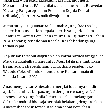
JAKARTA –
Direktur Eksekutif FIXPOLL Indonesia,
Mohammad Anas RA, menilai wacana duet Anies Baswedan-
Kaesang Pangarep dalam Pemilihan Kepala Daerah
(Pilkada) Jakarta 2024 sulit diwujudkan.
Menurutnya, Keputusan Mahkamah Agung (MA) soal uji
materi batas usia calon kepala daerah yang ada dalam
Peraturan Komisi Pemilihan Umum (PKPU) Nomor 9 Tahun
2020 tentang Pencalonan Kepala Daerah berlangsung
terlalu cepat.
Keputusan tersebut diajukan oleh Partai Garuda tanggal 27
Mei dan dikabulkan tanggal 29 Mei. Hal itu menimbulkan
kesan adanya kepentingan politik dari Presiden Joko
Widodo (Jokowi) untuk mendorong Kaesang maju di
Pilkada Jakarta 2024.
Anas mengatakan Anies akan menjilat ludahnya sendiri
apabila nantinya berpasangan dengan Kaesang. Sebab,
proses di MA yang dinilai beberapa pihak melanggar etika
dalam konstitusi bisa saja bertolak belakang dengan sikap
Anies terhadap isu tersebut selama debat Pemilihan