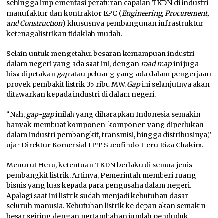
sehingga implementasi peraturan capaian TKDN di industri
manufaktur dan kontraktor EPC (
Engineering, Procurement,
and Construction
) khususnya pembangunan infrastruktur
ketenagalistrikan tidaklah mudah.
Selain untuk mengetahui besaran kemampuan industri
dalam negeri yang ada saat ini, dengan
road map
ini juga
bisa dipetakan
gap
atau peluang yang ada dalam pengerjaan
proyek pembakit listrik 35 ribu MW.
Gap
ini selanjutnya akan
ditawarkan kepada industri di dalam negeri.
“Nah,
gap-gap
inilah yang diharapkan Indonesia semakin
banyak membuat komponen-komponen yang diperlukan
dalam industri pembangkit, transmisi, hingga distribusinya,”
ujar Direktur Komersial I PT Sucofindo Heru Riza Chakim.
Menurut Heru, ketentuan TKDN berlaku di semua jenis
pembangkit listrik. Artinya, Pemerintah memberi ruang
bisnis yang luas kepada para pengusaha dalam negeri.
Apalagi saat ini listrik sudah menjadi kebutuhan dasar
seluruh manusia. Kebutuhan listrik ke depan akan semakin
besar seiring dengan pertambahan jumlah penduduk.