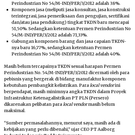
Perindustrian No 54/M-IND/PER/3/2012 adalah 38%.
Komponen jasa (meliputi: jasa konsultan, jasa konstruksi
terintegrasi, jasa pemeriksaan dan pengujian, sertifikasi
dan/atau jasa pendukung) tingkat TKDN baru mencapai
51,50%. Sedangkan ketentuan Permen Perindustrian No
54/M-IND/PER/3/2012 adalah 71,33%.
Gabungan komponen barang dan jasa capaian TKDN-
nya baru 16,77%, sedangkan ketentuan Permen
Perindustrian No 54/M-IND/PER/3/2012 adalah 40%.
Masih belum tercapainya TKDN sesuai harapan Permen
Perindustrian No. 54/M-IND/PER/3/2012 dicermati oleh para
pebisnis yang bergerak di bidang manufaktur komponen
kebutuhan pembangkit kelistrikan. Para
local vendor
ini
berpendapat, masih minimnya angka TKDN dalam Proyek
Infrastruktur Ketenagalistrikan PT PLN (Persero)
dikarenakan pelibatan para
local vendor
masih belum
maksimal.
“Sumber permasalahannya, menurut saya, masih ada di
kebijakan yang perlu dibenahi,” ujar CEO PT Aalborg