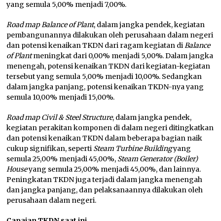
yang semula 5,00% menjadi 7,00%.
Road map Balance of Plant
, dalam jangka pendek, kegiatan
pembangunannya dilakukan oleh perusahaan dalam negeri
dan potensi kenaikan TKDN dari ragam kegiatan di
Balance
of Plant
meningkat dari 0,00% menjadi 5,00%. Dalam jangka
menengah, potensi kenaikan TKDN dari kegiatan-kegiatan
tersebut yang semula 5,00% menjadi 10,00%. Sedangkan
dalam jangka panjang, potensi kenaikan TKDN-nya yang
semula 10,00% menjadi 15,00%.
Road map
Civil & Steel Structure
, dalam jangka pendek,
kegiatan perakitan komponen di dalam negeri ditingkatkan
dan potensi kenaikan TKDN dalam beberapa bagian naik
cukup signifikan, seperti
Steam Turbine Building
yang
semula 25,00% menjadi 45,00%,
Steam Generator (Boiler)
House
yang semula 25,00% menjadi 45,00%, dan lainnya.
Peningkatan TKDN juga terjadi dalam jangka menengah
dan jangka panjang, dan pelaksanaannya dilakukan oleh
perusahaan dalam negeri.
Capaian TKDN saat ini