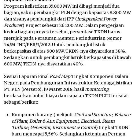
Program kelistrikan 35.000 MW ini dibagi menjadi dua
bagian, yakni pembangkit PLN dengan kapasitas 8.800 MW
dan sisanya pembangkit dari IPP (
Independent Power
Producer
) Project sebesar 26.200 MW. Dalam pengerjaan
kedua bagian proyek tersebut, persentase TKDN harus
merujuk pada Peraturan Menteri Perindustrian Nomor
54/M-IND/PER/3/2012. Untuk pembangkit listrik
berkapasitas di atas 600 MW, TKDN-nya disyaratkan 38%.
Sedangkan untuk pembangkit listrik berkapasitas di bawah
600 MW, TKDN-nya disyaratkan 40%.
Sesuai Laporan Final
Road Map
Tingkat Komponen Dalam
Negeri pada Pembangunan Infrastruktur Ketenagalistrikan
PT PLN (Persero), 19 Maret 2018, hasil
monitoring
berdasarkan bobot biaya dan capaian TKDN PLTU tercatat
sebagai berikut:
Komponen barang (meliputi:
Civil and Structure, Balance
of Plant, Boiler & Aux Equipment, Electrical, Steam
Turbine, Generator, Instrument & Control
) tingkat TKDN
baru mencapai 5,56%. Sedangkan ketentuan Permen