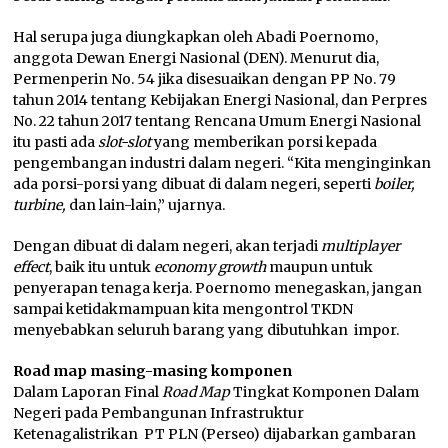
Hal serupa juga diungkapkan oleh Abadi Poernomo,
anggota Dewan Energi Nasional (DEN). Menurut dia,
Permenperin No. 54 jika disesuaikan dengan PP No. 79
tahun 2014 tentang Kebijakan Energi Nasional, dan Perpres
No. 22 tahun 2017 tentang Rencana Umum Energi Nasional
itu pasti ada
slot-slot
yang memberikan porsi kepada
pengembangan industri dalam negeri. “Kita menginginkan
ada porsi-porsi yang dibuat di dalam negeri, seperti
boiler,
turbine,
dan lain-lain,” ujarnya.
Dengan dibuat di dalam negeri, akan terjadi
multiplayer
effect
, baik itu untuk
economy growth
maupun untuk
penyerapan tenaga kerja. Poernomo menegaskan, jangan
sampai ketidakmampuan kita mengontrol TKDN
menyebabkan seluruh barang yang dibutuhkan impor.
Road map masing-masing komponen
Dalam Laporan Final
Road Map
Tingkat Komponen Dalam
Negeri pada Pembangunan Infrastruktur
Ketenagalistrikan PT PLN (Perseo) dijabarkan gambaran