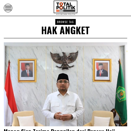
BROWSE TAG
HAK ANGKET
Menag Siap Terima Panggilan dari Pansus Haji