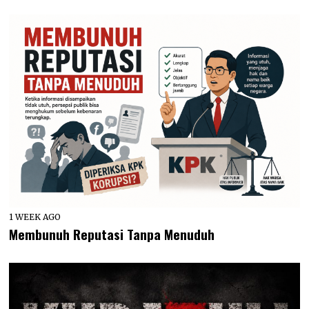
1 WEEK AGO
Membunuh Reputasi Tanpa Menuduh