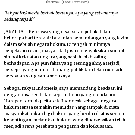
Ilustrasi. (Foto: Istimewa)
Rakyat Indonesia berhak bertanya: apa yang sebenarnya
sedang terjadi?
JAKARTA – Peristiwa yang disaksikan publik dalam
beberapa hari terakhir bukanlah pemandangan yang lazim
dalam sebuah negara hukum. Di tengah minimnya
penjelasan resmi, masyarakat justru menyaksikan simbol-
simbol kekuatan negara yang seolah-olah saling
berhadapan. Apa pun fakta yang sesungguhnya terjadi,
persepsi yang muncul di ruang publik kini telah menjadi
persoalan yang sama seriusnya.
Sebagai rakyat Indonesia, saya memandang keadaan ini
dengan rasa sedih dan keprihatinan yang mendalam.
Harapan terhadap cita-cita Indonesia sebagai negara
hukum terasa semakin memudar. Yang tampak di mata
masyarakat bukan lagi hukum yang berdiri di atas semua
kepentingan, melainkan hukum yang dipersepsikan telah
menjadi arena perebutan pengaruh dan kekuasaan.