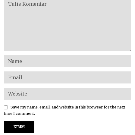
Save my name, email, and website in this browser for the next
time I comment.