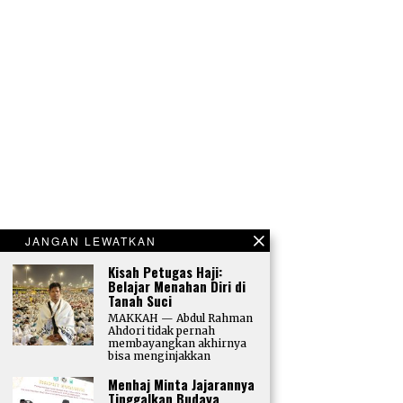
JANGAN LEWATKAN
Kisah Petugas Haji:
Belajar Menahan Diri di
Tanah Suci
MAKKAH — Abdul Rahman
Ahdori tidak pernah
membayangkan akhirnya
bisa menginjakkan
Menhaj Minta Jajarannya
Tinggalkan Budaya