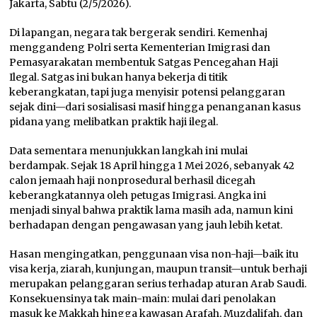
Jakarta, Sabtu (2/5/2026).
Di lapangan, negara tak bergerak sendiri. Kemenhaj
menggandeng Polri serta Kementerian Imigrasi dan
Pemasyarakatan membentuk Satgas Pencegahan Haji
Ilegal. Satgas ini bukan hanya bekerja di titik
keberangkatan, tapi juga menyisir potensi pelanggaran
sejak dini—dari sosialisasi masif hingga penanganan kasus
pidana yang melibatkan praktik haji ilegal.
Data sementara menunjukkan langkah ini mulai
berdampak. Sejak 18 April hingga 1 Mei 2026, sebanyak 42
calon jemaah haji nonprosedural berhasil dicegah
keberangkatannya oleh petugas Imigrasi. Angka ini
menjadi sinyal bahwa praktik lama masih ada, namun kini
berhadapan dengan pengawasan yang jauh lebih ketat.
Hasan mengingatkan, penggunaan visa non-haji—baik itu
visa kerja, ziarah, kunjungan, maupun transit—untuk berhaji
merupakan pelanggaran serius terhadap aturan Arab Saudi.
Konsekuensinya tak main-main: mulai dari penolakan
masuk ke Makkah hingga kawasan Arafah, Muzdalifah, dan