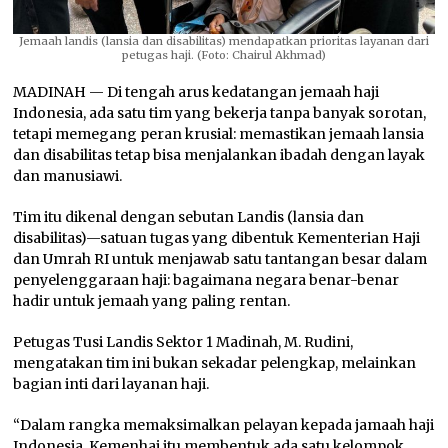
Jemaah landis (lansia dan disabilitas) mendapatkan prioritas layanan dari
petugas haji. (Foto: Chairul Akhmad)
MADINAH — Di tengah arus kedatangan jemaah haji
Indonesia, ada satu tim yang bekerja tanpa banyak sorotan,
tetapi memegang peran krusial: memastikan jemaah lansia
dan disabilitas tetap bisa menjalankan ibadah dengan layak
dan manusiawi.
Tim itu dikenal dengan sebutan Landis (lansia dan
disabilitas)—satuan tugas yang dibentuk Kementerian Haji
dan Umrah RI untuk menjawab satu tantangan besar dalam
penyelenggaraan haji: bagaimana negara benar-benar
hadir untuk jemaah yang paling rentan.
Petugas Tusi Landis Sektor 1 Madinah, M. Rudini,
mengatakan tim ini bukan sekadar pelengkap, melainkan
bagian inti dari layanan haji.
“Dalam rangka memaksimalkan pelayan kepada jamaah haji
Indonesia, Kemenhaj itu membentuk ada satu kelompok