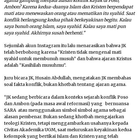
agama gampang menjadi alasan konflik kayak di Poso,
Ambon? Karena kedua-duanya Islam dan Kristen berpendapat
mati atau menewaskan orang atau mematikan itu syahid. Saat
konflik berlangsung kedua pihak berkeyakinan begitu. Kalau
saya bunuh orang Islam, saya syahid. Kalau saya mati pun
saya syahid. Akhirnya susah berhenti.”
Sejumlah akun Instagram itu lalu menarasikan bahwa JK
telah berbohong karena “Kristen tidak mengenal mati
syahid untuk membunuh musuh” dan bahwa ajaran Kristus
adalah “Kasihilah musuhmu”.
Juru bicara JK, Husain Abdullah, mengatakan JK membahas
soal fakta konflik, bukan khotbah tentang ajaran agama.
“JK sedang berbicara dalam konteks sejarah konflik Poso
dan Ambon (pada masa awal reformasi) yang bernuansa
SARA atau menggunakan simbol simbol agama sebagai
alasan pembenar. Bukan sedang khotbah mengajarkan
teologi Kristen, tetapi menggambarkan usahanya kepada
Civitas Akademika UGM, saat meluruskan keyakinan kedua
kelompok yang bertikai Islam dan Kristen yang telah