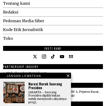
Tentang kami
Redaksi
Pedoman Media Siber
Kode Etik Jurnalistik
Toko
IKUTI KAMI
PARTNERSHIP INQUIRY
e-Mail: ckr.cakra@gmail.com
JANGAN LEWATKAN
Phone: +62 816 334 058
Narasi Buruk Seorang
ALAMAT
Presiden
Villa Mediapura No. 77H, Jl. Siaga Raya, RT. 14/RW. 4, Pejaten Barat,
JAKARTA – Seorang
Presiden dipilih bukan
Pasar Minggu, Jakarta Selatan, DKI Jakarta 12510
untuk menyuruh rakyatnya
pergi,
E-MAIL