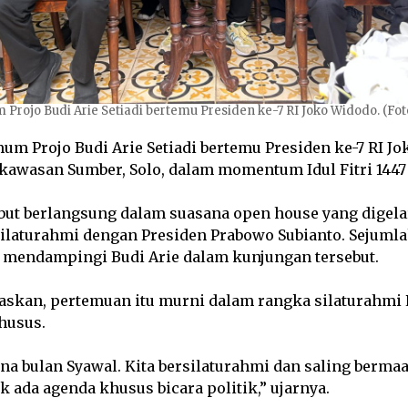
rojo Budi Arie Setiadi bertemu Presiden ke-7 RI Joko Widodo. (Foto
m Projo Budi Arie Setiadi bertemu Presiden ke-7 RI Jo
kawasan Sumber, Solo, dalam momentum Idul Fitri 1447 
but berlangsung dalam suasana open house yang digela
ilaturahmi dengan Presiden Prabowo Subianto. Sejuml
r mendampingi Budi Arie dalam kunjungan tersebut.
askan, pertemuan itu murni dalam rangka silaturahmi 
husus.
na bulan Syawal. Kita bersilaturahmi dan saling berm
k ada agenda khusus bicara politik,” ujarnya.