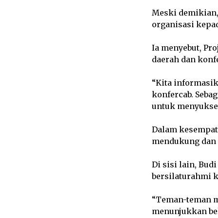
Meski demikian
organisasi kepa
Ia menyebut, Pro
daerah dan konfe
“Kita informasi
konfercab. Seba
untuk menyukses
Dalam kesempatan
mendukung dan 
Di sisi lain, Bu
bersilaturahmi 
“Teman-teman med
menunjukkan beli