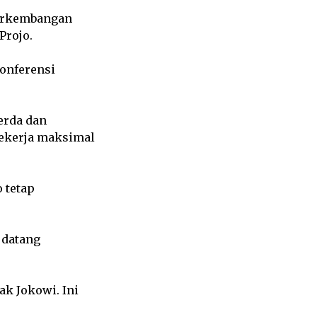
perkembangan
Projo.
konferensi
erda dan
bekerja maksimal
 tetap
 datang
ak Jokowi. Ini