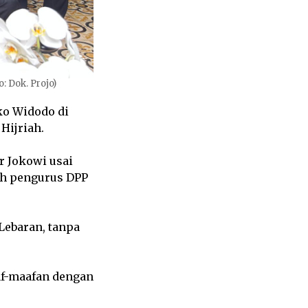
: Dok. Projo)
ko Widodo di
Hijriah.
r Jokowi usai
ah pengurus DPP
Lebaran, tanpa
aaf-maafan dengan