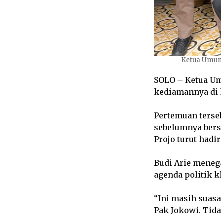
Ketua Umum P
SOLO – Ketua Umu
kediamannya di 
Pertemuan terse
sebelumnya bers
Projo turut hadi
Budi Arie meneg
agenda politik k
“Ini masih suasa
Pak Jokowi. Tida