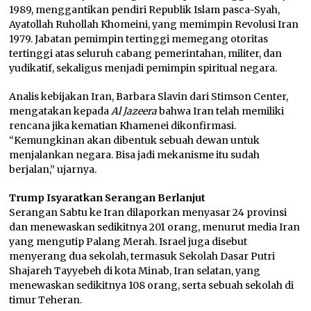
1989, menggantikan pendiri Republik Islam pasca-Syah,
Ayatollah Ruhollah Khomeini, yang memimpin Revolusi Iran
1979. Jabatan pemimpin tertinggi memegang otoritas
tertinggi atas seluruh cabang pemerintahan, militer, dan
yudikatif, sekaligus menjadi pemimpin spiritual negara.
Analis kebijakan Iran, Barbara Slavin dari Stimson Center,
mengatakan kepada
Al Jazeera
bahwa Iran telah memiliki
rencana jika kematian Khamenei dikonfirmasi.
“Kemungkinan akan dibentuk sebuah dewan untuk
menjalankan negara. Bisa jadi mekanisme itu sudah
berjalan,” ujarnya.
Trump Isyaratkan Serangan Berlanjut
Serangan Sabtu ke Iran dilaporkan menyasar 24 provinsi
dan menewaskan sedikitnya 201 orang, menurut media Iran
yang mengutip Palang Merah. Israel juga disebut
menyerang dua sekolah, termasuk Sekolah Dasar Putri
Shajareh Tayyebeh di kota Minab, Iran selatan, yang
menewaskan sedikitnya 108 orang, serta sebuah sekolah di
timur Teheran.