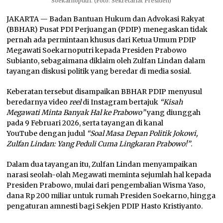
Soekarnoputri. (Foto: Sekretariat Presiden)
JAKARTA — Badan Bantuan Hukum dan Advokasi Rakyat
(BBHAR) Pusat PDI Perjuangan (PDIP) menegaskan tidak
pernah ada permintaan khusus dari Ketua Umum PDIP
Megawati Soekarnoputri kepada Presiden Prabowo
Subianto, sebagaimana diklaim oleh Zulfan Lindan dalam
tayangan diskusi politik yang beredar di media sosial.
Keberatan tersebut disampaikan BBHAR PDIP menyusul
beredarnya video
reel
di Instagram bertajuk
“Kisah
Megawati Minta Banyak Hal ke Prabowo”
yang diunggah
pada 9 Februari 2026, serta tayangan di kanal
YouTube dengan judul
“Soal Masa Depan Politik Jokowi,
Zulfan Lindan: Yang Peduli Cuma Lingkaran Prabowo!”
.
Dalam dua tayangan itu, Zulfan Lindan menyampaikan
narasi seolah-olah Megawati meminta sejumlah hal kepada
Presiden Prabowo, mulai dari pengembalian Wisma Yaso,
dana Rp 200 miliar untuk rumah Presiden Soekarno, hingga
pengaturan amnesti bagi Sekjen PDIP Hasto Kristiyanto.