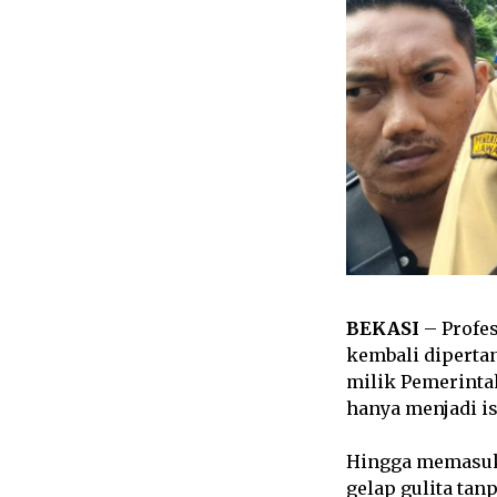
BEKASI
– Profe
kembali diperta
milik Pemerinta
hanya menjadi i
Hingga memasuki
gelap gulita tan