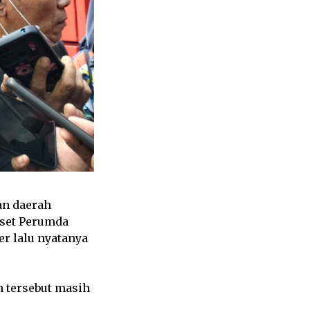
an daerah
aset Perumda
r lalu nyatanya
 tersebut masih