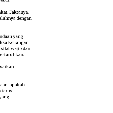
kat. Faktanya,
keluhnya dengan
undaan yang
iksa Keuangan
sifat wajib dan
pertaruhkan.
esaikan
yaan, apakah
 terus
 yang