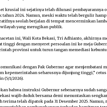
set krusial ini sejatinya telah dilunasi pembayarannya
k tahun 2024. Namun, meski waktu telah bergulir hampi
ratifnya seolah berjalan di tempat mencerminkan lam
rwilayah yang merugikan publik.
etan ini, Wali Kota Bekasi, Tri Adhianto, akhirnya me
t tinggi dengan menyeret persoalan ini ke meja Gubernu
ntah provinsi untuk turun tangan memediasi kebunt
komunikasi dengan Pak Gubernur agar menjembatani ma
am kepemerintahan seharusnya dijunjung tinggi,” cetus
n (5/1/2026).
an bahwa instruksi Gubernur sebenarnya sudah sangat
ekasi wajib duduk bersama demi menuntaskan sengkaru
h terima telah dipatok pada 31 Desember 2025. Namun, r
 menunjukkan pembangkangan terhadap komitmen ters