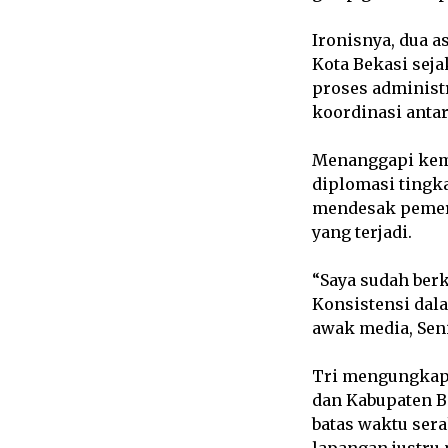
Ironisnya, dua a
Kota Bekasi seja
proses administ
koordinasi anta
Menanggapi kemac
diplomasi tingka
mendesak pemeri
yang terjadi.
“Saya sudah ber
Konsistensi dal
awak media, Seni
Tri mengungkapk
dan Kabupaten B
batas waktu sera
lapangan justru