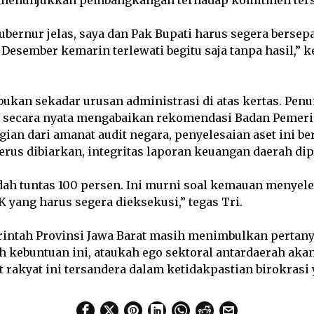
ubernur jelas, saya dan Pak Bupati harus segera bersepa
 Desember kemarin terlewati begitu saja tanpa hasil,” 
bukan sekadar urusan administrasi di atas kertas. Pen
ini secara nyata mengabaikan rekomendasi Badan Pemer
gian dari amanat audit negara, penyelesaian aset ini ber
erus dibiarkan, integritas laporan keuangan daerah di
ah tuntas 100 persen. Ini murni soal kemauan menyel
yang harus segera dieksekusi,” tegas Tri.
rintah Provinsi Jawa Barat masih menimbulkan pertan
ebuntuan ini, ataukah ego sektoral antardaerah akan
rakyat ini tersandera dalam ketidakpastian birokrasi