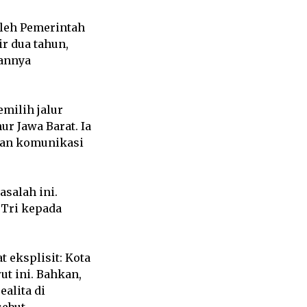
 oleh Pemerintah
r dua tahun,
bannya
milih jalur
r Jawa Barat. Ia
uan komunikasi
salah ini.
 Tri kepada
 eksplisit: Kota
t ini. Bahkan,
ealita di
ebut.