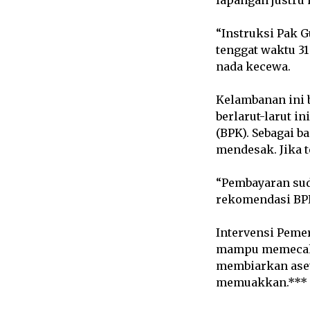
“Instruksi Pak G
tenggat waktu 31
nada kecewa.
Kelambanan ini 
berlarut-larut 
(BPK). Sebagai ba
mendesak. Jika t
“Pembayaran sud
rekomendasi BPK 
Intervensi Peme
mampu memecah k
membiarkan aset 
memuakkan.***