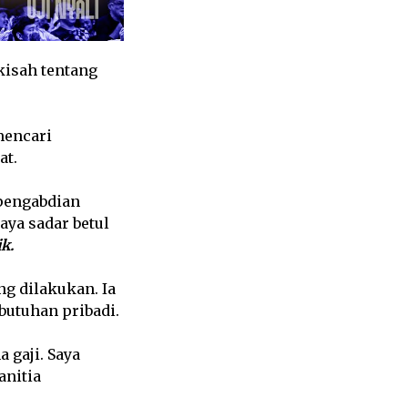
kisah tentang
mencari
at.
 pengabdian
ya sadar betul
ik.
g dilakukan. Ia
utuhan pribadi.
 gaji. Saya
anitia