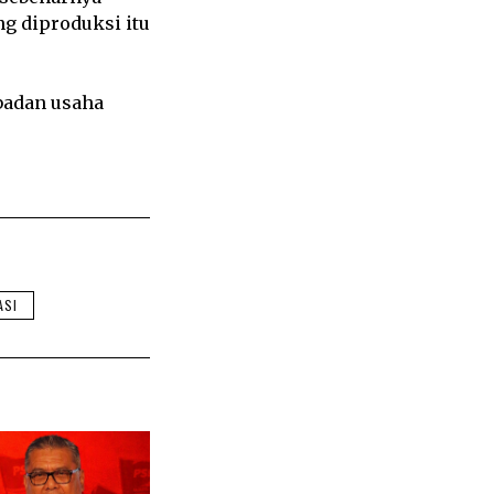
g diproduksi itu
badan usaha
ASI