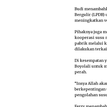
Budi menambahk
Bergulir (LPDB)
meningkatkan vo
Pihaknya juga m
kooperasi susu 
pabrik melalui k
dilakukan terka
Di kesempatan y
Boyolali untuk 
perah.
“Insya Allah aka
berkepentingan 
pengolahan susu,
Ferry menambahk