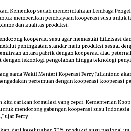
an, Kemenkop sudah memerintahkan Lembaga Pengel
 untuk memberikan pembiayaan kooperasi susu untuk t
lume dan kualitas produksi.
endorong kooperasi susu agar memasuki hilirisasi d
melalui peningkatan standar mutu produksi sesuai de
emitraan antara pabrik dengan kooperasi atau peterna
it dengan teknologi pengolahan hingga teknologi pen
ang sama Wakil Menteri Koperasi Ferry Juliantono aka
mengadakan pertemuan dengan kooperasi-kooperasi pe
n kita carikan formulasi yang cepat. Kementerian Koo
untuk mendorong gabungan kooperasi susu Indonesia i
” ujar Ferry.
an, dari keseluruhan 70% produksi susu nasional itu