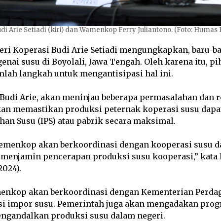
i Arie Setiadi (kiri) dan Wamenkop Ferry Juliantono. (Foto: Huma
i Koperasi Budi Arie Setiadi mengungkapkan, baru-bar
nai susu di Boyolali, Jawa Tengah. Oleh karena itu, p
lah langkah untuk mengantisipasi hal ini.
Budi Arie, akan meninjau beberapa permasalahan dan re
kan memastikan produksi peternak koperasi susu dapat
han Susu (IPS) atau pabrik secara maksimal.
Kemenkop akan berkoordinasi dengan kooperasi susu da
 menjamin pencerapan produksi susu kooperasi,” kata 
/2024).
menkop akan berkoordinasi dengan Kementerian Perda
si impor susu. Pemerintah juga akan mengadakan pr
mengandalkan produksi susu dalam negeri.