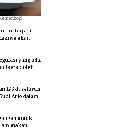
s Kemenkop)
u ini terjadi
ihaknya akan
gulasi yang ada.
 diserap oleh
n IPS di seluruh
Budi Arie dalam
gangan untuk
ogram makan