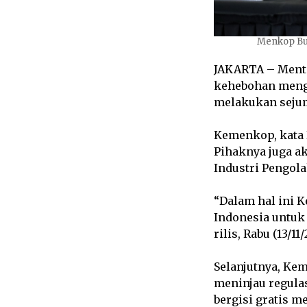
Menkop Bud
JAKARTA – Menter
kehebohan menge
melakukan sejum
Kemenkop, kata 
Pihaknya juga a
Industri Pengola
“Dalam hal ini 
Indonesia untuk
rilis, Rabu (13/11
Selanjutnya, Ke
meninjau regula
bergisi gratis 