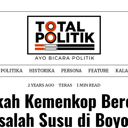
POLITIKA
HISTORIKA
PERSONA
FEATURE
KAL
2 YEARS AGO
TERAS
1 MIN READ
kah Kemenkop Ber
alah Susu di Boyo