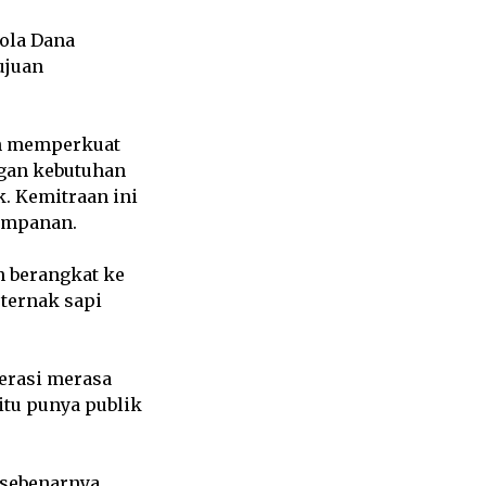
ola Dana
ujuan
an memperkuat
ngan kebutuhan
k. Kemitraan ini
yimpanan.
n berangkat ke
ternak sapi
perasi merasa
tu punya publik
 sebenarnya