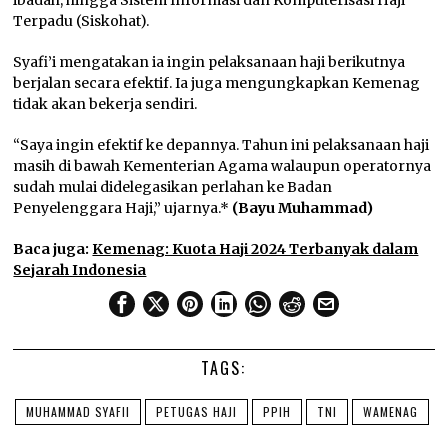
ibadah, hingga Sistem Informasi dan Komputerisasi Haji
Terpadu (Siskohat).
Syafi’i mengatakan ia ingin pelaksanaan haji berikutnya
berjalan secara efektif. Ia juga mengungkapkan Kemenag
tidak akan bekerja sendiri.
“Saya ingin efektif ke depannya. Tahun ini pelaksanaan haji
masih di bawah Kementerian Agama walaupun operatornya
sudah mulai didelegasikan perlahan ke Badan
Penyelenggara Haji,” ujarnya.*
(Bayu Muhammad)
Baca juga:
Kemenag: Kuota Haji 2024 Terbanyak dalam
Sejarah Indonesia
TAGS:
MUHAMMAD SYAFII
PETUGAS HAJI
PPIH
TNI
WAMENAG