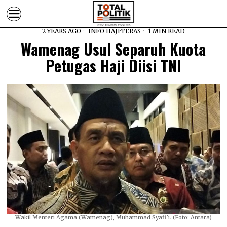
2 YEARS AGO
INFO HAJI
·
TERAS
1 MIN READ
Wamenag Usul Separuh Kuota
Petugas Haji Diisi TNI
Wakil Menteri Agama (Wamenag), Muhammad Syafi’i. (Foto: Antara)