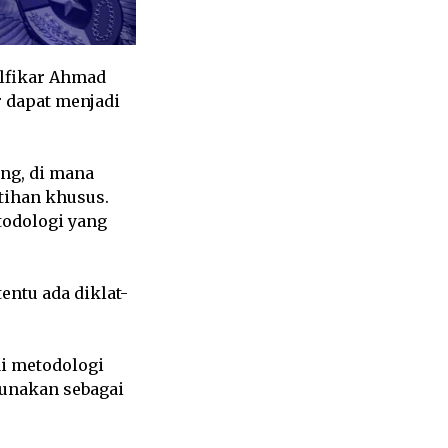
ulfikar Ahmad
 dapat menjadi
ang, di mana
tihan khusus.
todologi yang
entu ada diklat-
i metodologi
unakan sebagai