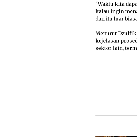
“Waktu kita dap
kalau ingin men
dan itu luar bia
Menurut Dzulfik
kejelasan prose
sektor lain, te