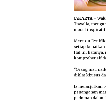
JAKARTA
– Waki
Tawalla, mengun
model inspiratif 
Menurut Dzulfika
setiap kenaikan
Hal ini katanya
komprehensif da
“Orang mau naik 
diklat khusus da
Ia melanjutkan 
penanganan masa
pedoman dalam b