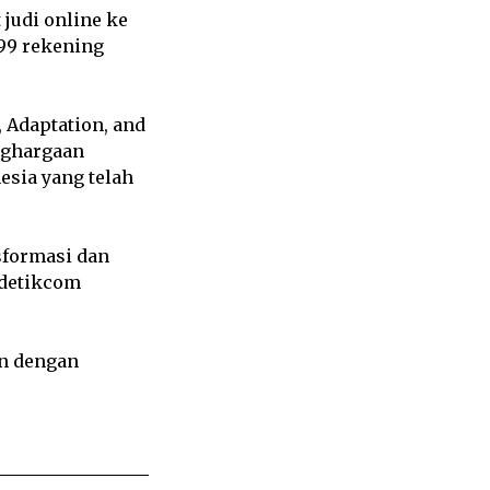
 judi online ke
99 rekening
 Adaptation, and
nghargaan
esia yang telah
sformasi dan
 detikcom
an dengan