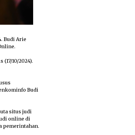
 Budi Arie
nline.
 (17/10/2024).
husus
Menkominfo Budi
ta situs judi
di online di
ga pemerintahan.