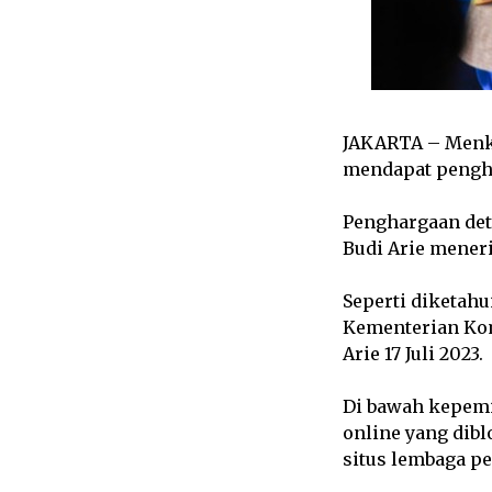
JAKARTA – Menko
mendapat pengha
Penghargaan deti
Budi Arie mener
Seperti diketahu
Kementerian Kom
Arie 17 Juli 2023.
Di bawah kepemim
online yang dibl
situs lembaga p