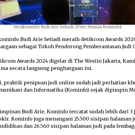
Menkominfo Budi Arie Setiadi. (Foto: Humas Kominfo)
minfo Budi Arie Setiadi meraih detikcom Awards 2024.
rgaan sebagai Tokoh Pendorong Pemberantasan Judi O
kcom Awards 2024 digelar di The Westin Jakarta, Kamis
ima secara langsung penghargaan ini.
i, praktik penipuan judi online sudah jadi perhatian k
unikasi dan Informatika (Kominfo) sejak dipimpin 
pinan Budi Arie, Kominfo tercatat sudah lebih dari 3 ju
okir. Kominfo juga menangani 25.500 sisipan halaman ju
endidikan dan 26.560 sisipan halaman judi pada lemba