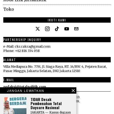
Toko
IKUTI KAMI
PARTNERSHIP INQUIRY
e-Mail: ckr.cakra@gmail.com
Phone: +62 816 334 058
ALAMAT
Villa Mediapura No. 77H, Jl. Siaga Raya, RT. 14/RW. 4, Pejaten Barat,
Pasar Minggu, Jakarta Selatan, DKI Jakarta 12510
E-MAIL
redaksi@totalpolitik.com
JANGAN LEWATKAN
©
2026
ALL RIGHTS RESERVED.
TIDAR Desak
DESIGNED BY
TOTAL POLITIK
.
Pembenahan Total
Daycare Nasional
JAKARTA — Kasus dugaan