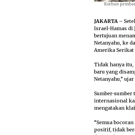
Korban pembanta
JAKARTA –
Sete
Israel-Hamas di
bertujuan menam
Netanyahu, ke d
Amerika Serikat (
Tidak hanya itu
baru yang disam
Netanyahu,” ujar
Sumber-sumber t
internasional ka
mengatakan klai
“Semua bocoran 
positif, tidak b