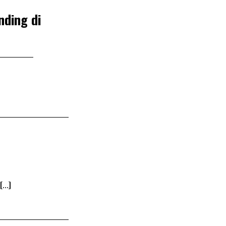
nding di
[…]