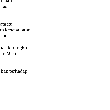
r, dan
tasi
ta itu
an kesepakatan-
jut.
ahas kerangka
dan Mesir
uhan terhadap