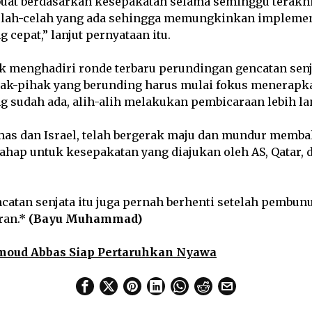
ibuat berdasarkan kesepakatan selama seminggu terakhi
elah-celah yang ada sehingga memungkinkan implemen
 cepat,” lanjut pernyataan itu.
k menghadiri ronde terbaru perundingan gencatan senja
k-pihak yang berunding harus mulai fokus menerapk
 sudah ada, alih-alih melakukan pembicaraan lebih lan
mas dan Israel, telah bergerak maju dan mundur memb
ahap untuk kesepakatan yang diajukan oleh AS, Qatar, 
catan senjata itu juga pernah berhenti setelah pembun
ran.*
(Bayu Muhammad)
oud Abbas Siap Pertaruhkan Nyawa