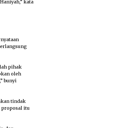
Haniyah,” kata
rnyataan
berlangsung
lah pihak
pkan oleh
” bunyi
akan tindak
 proposal itu