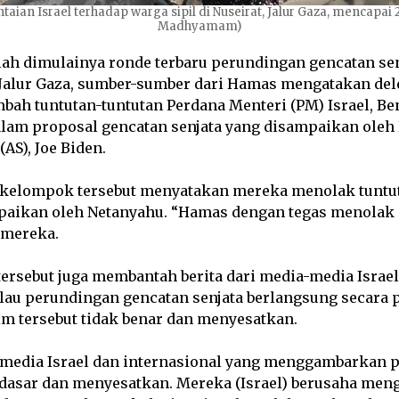
ian Israel terhadap warga sipil di Nuseirat, Jalur Gaza, mencapai 2
Madhyamam)
lah dimulainya ronde terbaru perundingan gencatan se
 Jalur Gaza, sumber-sumber dari Hamas mengatakan dele
bah tuntutan-tuntutan Perdana Menteri (PM) Israel, B
alam proposal gencatan senjata yang disampaikan oleh
AS), Joe Biden.
, kelompok tersebut menyatakan mereka menolak tuntu
paikan oleh Netanyahu. “Hamas dengan tegas menolak 
 mereka.
ersebut juga membantah berita dari media-media Israel
lau perundingan gencatan senjata berlangsung secara p
m tersebut tidak benar dan menyesatkan.
media Israel dan internasional yang menggambarkan p
erdasar dan menyesatkan. Mereka (Israel) berusaha men