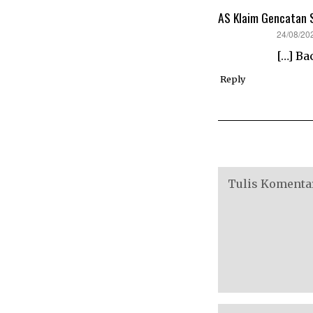
AS Klaim Gencatan S
says:
24/08/20
[…] Ba
Reply