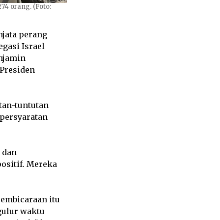
74 orang. (Foto:
njata perang
gasi Israel
enjamin
 Presiden
tan-tuntutan
persyaratan
 dan
ositif. Mereka
embicaraan itu
gulur waktu