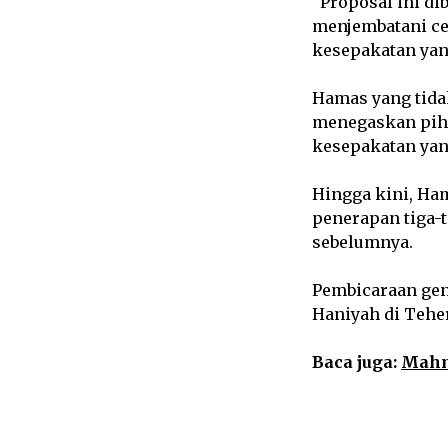
“Proposal ini d
menjembatani c
kesepakatan yang
Hamas yang tida
menegaskan piha
kesepakatan yang
Hingga kini, Ha
penerapan tiga-t
sebelumnya.
Pembicaraan gen
Haniyah di Tehe
Baca juga:
Mahm