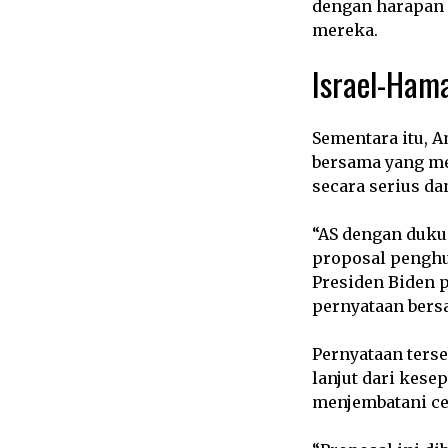
dengan harapan 
mereka.
Israel-Hama
Sementara itu, A
bersama yang me
secara serius da
“AS dengan duku
proposal penghu
Presiden Biden 
pernyataan bersa
Pernyataan ters
lanjut dari kese
menjembatani ce