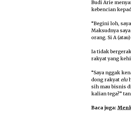
Budi Arie menya
kebencian kepad
“Begini loh, say
Maksudnya saya
orang. Si A (atau)
Ia tidak bergera
rakyat yang keh
“Saya nggak ken
dong rakyat
elu
h
sih mau bisnis d
kalian tega?” ta
Baca juga:
Menko