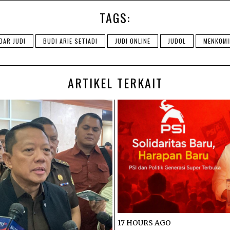
TAGS:
DAR JUDI
BUDI ARIE SETIADI
JUDI ONLINE
JUDOL
MENKOMI
ARTIKEL TERKAIT
17 HOURS AGO