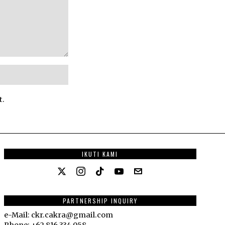
t.
IKUTI KAMI
PARTNERSHIP INQUIRY
e-Mail: ckr.cakra@gmail.com
Phone: +62 816 334 058