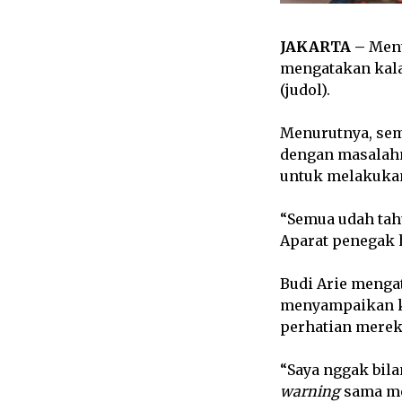
JAKARTA –
Ment
mengatakan kala
(judol).
Menurutnya, sem
dengan masalahn
untuk melakuka
“Semua udah tahu
Aparat penegak
Budi Arie menga
menyampaikan ka
perhatian merek
“Saya nggak bila
warning
sama mer