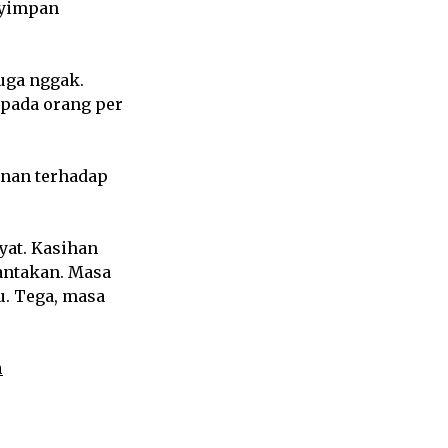
nyimpan
juga nggak.
pada orang per
inan terhadap
at. Kasihan
rantakan. Masa
u. Tega, masa
n