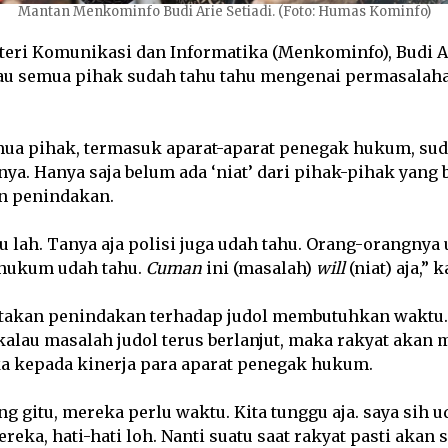
Mantan Menkominfo Budi Arie Setiadi. (Foto: Humas Kominfo)
eri Komunikasi dan Informatika (Menkominfo), Budi Ar
u semua pihak sudah tahu tahu mengenai permasalaha
ua pihak, termasuk aparat-aparat penegak hukum, su
ya. Hanya saja belum ada ‘niat’ dari pihak-pihak yang
n penindakan.
 lah. Tanya aja polisi juga udah tahu. Orang-orangnya 
 hukum udah tahu.
Cuman
ini (masalah)
will
(niat) aja,” 
takan penindakan terhadap judol membutuhkan waktu. 
lau masalah judol terus berlanjut, maka rakyat akan
a kepada kinerja para aparat penegak hukum.
ng gitu, mereka perlu waktu. Kita tunggu aja. saya sih u
eka, hati-hati loh. Nanti suatu saat rakyat pasti akan 