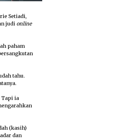
ie Setiadi,
n judi
online
dah paham
 bersangkutan
udah tahu.
katanya.
Tapi ia
 mengarahkan
dah (kasih)
sadar dan