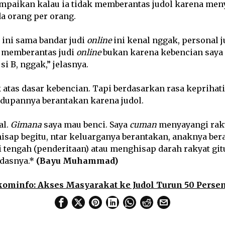
mpaikan kalau ia tidak memberantas judol karena me
a orang per orang.
a ini sama bandar judi
online
ini kenal nggak, personal 
 memberantas judi
online
bukan karena kebencian saya 
 si B, nggak,” jelasnya.
k atas dasar kebencian. Tapi berdasarkan rasa keprihat
idupannya berantakan karena judol.
al.
Gimana
saya mau benci. Saya
cuman
menyayangi raky
isap begitu, ntar keluarganya berantakan, anaknya be
i tengah (penderitaan) atau menghisap darah rakyat git
ndasnya.*
(Bayu Muhammad)
minfo: Akses Masyarakat ke Judol Turun 50 Perse