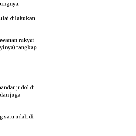
bungnya.
ulai dilakukan
lawanan rakyat
nyinya) tangkap
bandar judol di
dan juga
g satu udah di