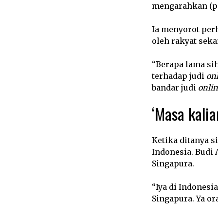
mengarahkan (pe
Ia menyorot per
oleh rakyat seka
“Berapa lama sih
terhadap judi
on
bandar judi
onlin
‘Masa kalia
Ketika ditanya s
Indonesia. Budi
Singapura.
“Iya di Indonesi
Singapura. Ya or