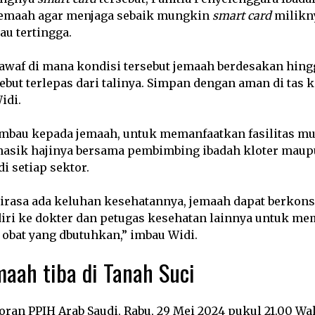
jemaah agar menjaga sebaik mungkin
smart card
milikn
au tertingga.
tawaf di mana kondisi tersebut jemaah berdesakan hing
sebut terlepas dari talinya. Simpan dengan aman di tas k
idi.
mbau kepada jemaah, untuk memanfaatkan fasilitas mu
asik hajinya bersama pembimbing ibadah kloter mau
i setiap sektor.
a dirasa ada keluhan kesehatannya, jemaah dapat berkons
ri ke dokter dan petugas kesehatan lainnya untuk m
obat yang dbutuhkan,” imbau Widi.
maah tiba di Tanah Suci
ran PPIH Arab Saudi, Rabu, 29 Mei 2024 pukul 21.00 Wa