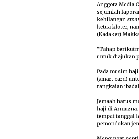
Anggota Media 
sejumlah laporan
kehilangan
smar
ketua kloter, na
(Kadaker) Makka
“Tahap berikutn
untuk diajukan p
Pada musim haji
(smart card) unt
rangkaian ibadah
Jemaah harus 
haji di Armuzna
tempat tanggal l
pemondokan jem
Mengingat pent