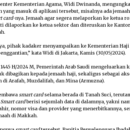
Center Kementerian Agama, Widi Dwinanda, mengungka
 yang masuk di aplikasi tersebut, misalnya ada jemaa
t card
-nya. Jemaah agar segera melaporkan ke ketua r
nti dilaporkan ke ketua sektor dan diteruskan ke Kanto
h.
ya, pihak kadaker menyampaikan ke Kementerian Haji 
enggantian,” kata Widi di Jakarta, Kamis (30/05/2024).
 1445 H/2024 M, Pemerintah Arab Saudi mengeluarkan k
uk dibagikan kepada jemaah haji, sekaligus sebagai ak
 di Arafah, Muzdalifah, dan Mina (Armuzna).
membawa
smart card
selama berada di Tanah Suci, terut
.
Smart card
berisi sejumlah data di dalamnya, yakni nam
ahir, nomor visa dan provider yang menerbitkannya, ser
aah di Makkah.
ingnya
smart card
tersebut, Panitia Penyelenggara Ibadah