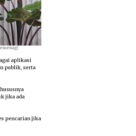
Kemenag)
agai aplikasi
n publik, serta
 khususnya
k jika ada
s pencarian jika