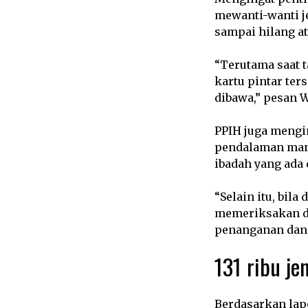
mewanti-wanti 
sampai hilang at
“Terutama saat 
kartu pintar ter
dibawa,” pesan W
PPIH juga mengi
pendalaman man
ibadah yang ada d
“Selain itu, bil
memeriksakan di
penanganan dan 
131 ribu je
Berdasarkan lapo