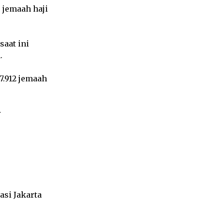
 jemaah haji
saat ini
.
7.912 jemaah
r
asi Jakarta