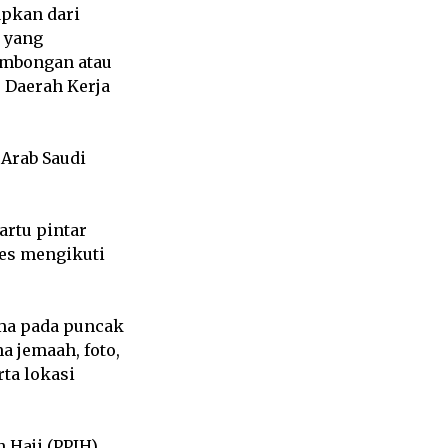
pkan dari
h yang
ombongan atau
r Daerah Kerja
Arab Saudi
artu pintar
ses mengikuti
ama pada puncak
a jemaah, foto,
ta lokasi
 Haji (PPIH)