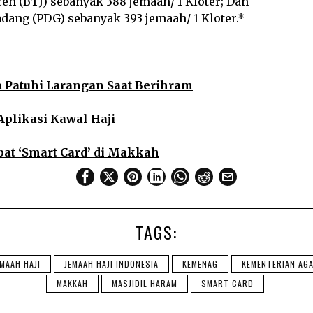
eh (BTJ) sebanyak 388 jemaah/ 1 Kloter; Dan
dang (PDG) sebanyak 393 jemaah/ 1 Kloter.*
 Patuhi Larangan Saat Berihram
Aplikasi Kawal Haji
pat ‘Smart Card’ di Makkah
TAGS:
EMAAH HAJI
JEMAAH HAJI INDONESIA
KEMENAG
KEMENTERIAN AG
MAKKAH
MASJIDIL HARAM
SMART CARD