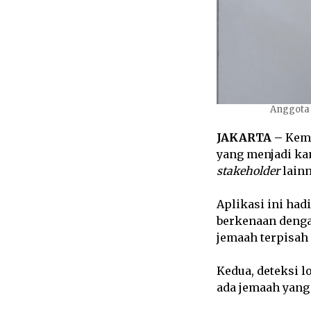
Anggota
JAKARTA –
Keme
yang menjadi kan
stakeholder
lainn
Aplikasi ini had
berkenaan denga
jemaah terpisah
Kedua, deteksi 
ada jemaah yang 