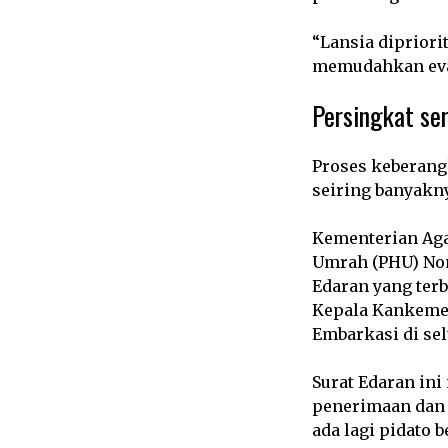
“Lansia dipriori
memudahkan evak
Persingkat se
Proses keberang
seiring banyakn
Kementerian Aga
Umrah (PHU) No
Edaran yang terb
Kepala Kankemen
Embarkasi di sel
Surat Edaran in
penerimaan dan k
ada lagi pidato 