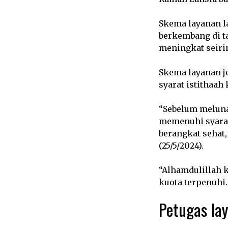
Skema layanan l
berkembang di ta
meningkat seiri
Skema layanan je
syarat istithaah
“Sebelum meluna
memenuhi syarat
berangkat sehat,
(25/5/2024).
“Alhamdulillah 
kuota terpenuhi
Petugas lay