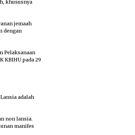
h, khususnya
yanan jemaah
an dengan
am Pelaksanaan
FK KBIHU pada 29
Lansia adalah
n non lansia.
sunan manifes