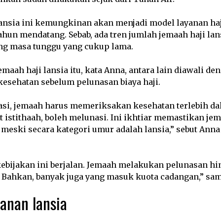
ansia ini kemungkinan akan menjadi model layanan haj
hun mendatang. Sebab, ada tren jumlah jemaah haji lan
ng masa tunggu yang cukup lama.
maah haji lansia itu, kata Anna, antara lain diawali de
 kesehatan sebelum pelunasan biaya haji.
si, jemaah harus memeriksakan kesehatan terlebih dah
 istithaah, boleh melunasi. Ini ikhtiar memastikan je
 meski secara kategori umur adalah lansia,” sebut Anna 
kebijakan ini berjalan. Jemaah melakukan pelunasan hi
. Bahkan, banyak juga yang masuk kuota cadangan,” sa
anan lansia