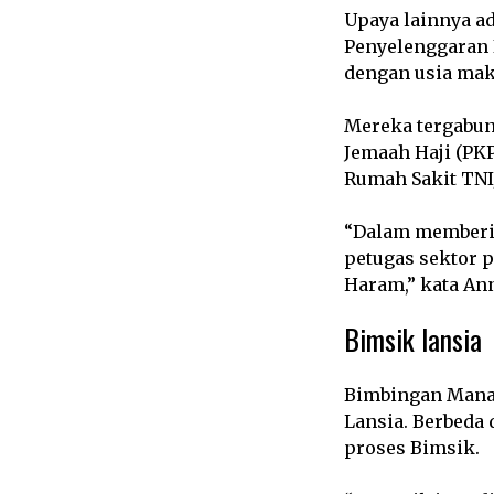
Upaya lainnya ad
Penyelenggaran I
dengan usia mak
Mereka tergabun
Jemaah Haji (PKP
Rumah Sakit TNI/
“Dalam memberik
petugas sektor 
Haram,” kata An
Bimsik lansia
Bimbingan Manas
Lansia. Berbeda
proses Bimsik.