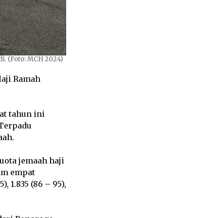
i. (Foto: MCH 2024)
aji Ramah
at tahun ini
 Terpadu
aah.
kuota jemaah haji
lam empat
 1.835 (86 – 95),