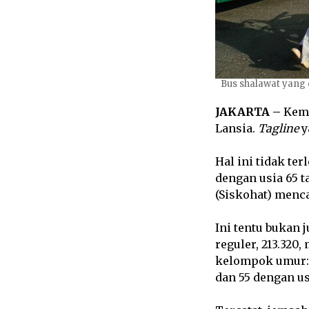
Bus shalawat yang 
JAKARTA –
Keme
Lansia.
Tagline
y
Hal ini tidak te
dengan usia 65 t
(Siskohat) menca
Ini tentu bukan 
reguler, 213.320
kelompok umur: 34
dan 55 dengan us