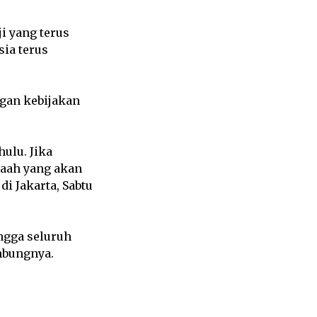
i yang terus
sia terus
ngan kebijakan
ulu. Jika
maah yang akan
di Jakarta, Sabtu
ngga seluruh
mbungnya.