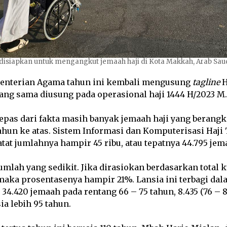
disiapkan untuk mengangkut jemaah haji di Kota Makkah, Arab Saud
nterian Agama tahun ini kembali mengusung
tagline
H
ang sama diusung pada operasional haji 1444 H/2023 M.
rlepas dari fakta masih banyak jemaah haji yang berangk
ahun ke atas. Sistem Informasi dan Komputerisasi Haji
tat jumlahnya hampir 45 ribu, atau tepatnya 44.795 jem
jumlah yang sedikit. Jika dirasiokan berdasarkan total 
, maka prosentasenya hampir 21%. Lansia ini terbagi da
.420 jemaah pada rentang 66 – 75 tahun, 8.435 (76 – 85),
ia lebih 95 tahun.