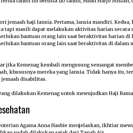
 tertua tahun ini berusia 110 tahun, Mbah Harjo Mislan,
ri jemaah haji lansia. Pertama, lansia mandiri. Kedua,
a tapi masih dapat melakukan aktivitas harian secara m
rlukan bantuan orang lain saat beraktivitas harian di 
rlukan bantuan orang lain saat beraktivitas di dalam
wajar jika Kemenag kembali mengusung semangat membe
aah, khususnya mereka yang lansia. Tidak hanya itu, te
jemaah disabilitas.
a yang dilakukan Kemenag untuk mewujudkan Haji Rama
kesehatan
enterian Agama Anna Hasbie menjelaskan, ikhtiar mew
hkan sudah dilakukan sejak dari Tanah Air.