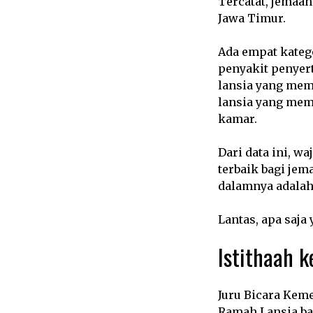
Tercatat, jemaah
Jawa Timur.
Ada empat katego
penyakit penyert
lansia yang meme
lansia yang meme
kamar.
Dari data ini, 
terbaik bagi jem
dalamnya adalah 
Lantas, apa saj
Istithaah 
Juru Bicara Kem
Ramah Lansia ba