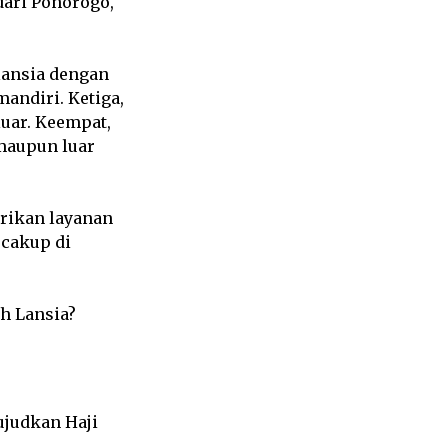
 dari Ponorogo,
 lansia dengan
andiri. Ketiga,
luar. Keempat,
 maupun luar
rikan layanan
rcakup di
h Lansia?
ujudkan Haji