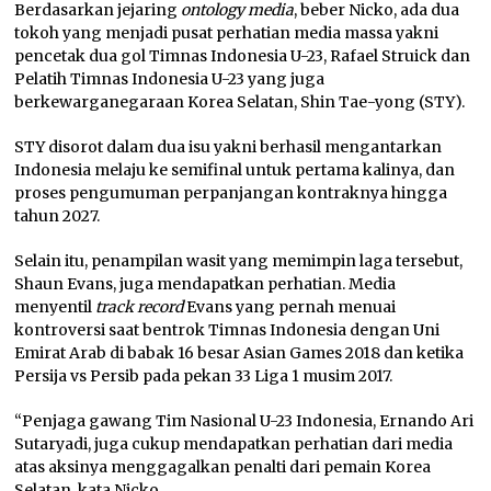
Berdasarkan jejaring
ontology media
, beber Nicko, ada dua
tokoh yang menjadi pusat perhatian media massa yakni
pencetak dua gol Timnas Indonesia U-23, Rafael Struick dan
Pelatih Timnas Indonesia U-23 yang juga
berkewarganegaraan Korea Selatan, Shin Tae-yong (STY).
STY disorot dalam dua isu yakni berhasil mengantarkan
Indonesia melaju ke semifinal untuk pertama kalinya, dan
proses pengumuman perpanjangan kontraknya hingga
tahun 2027.
Selain itu, penampilan wasit yang memimpin laga tersebut,
Shaun Evans, juga mendapatkan perhatian. Media
menyentil
track record
Evans yang pernah menuai
kontroversi saat bentrok Timnas Indonesia dengan Uni
Emirat Arab di babak 16 besar Asian Games 2018 dan ketika
Persija vs Persib pada pekan 33 Liga 1 musim 2017.
“Penjaga gawang Tim Nasional U-23 Indonesia, Ernando Ari
Sutaryadi, juga cukup mendapatkan perhatian dari media
atas aksinya menggagalkan penalti dari pemain Korea
Selatan, kata Nicko.