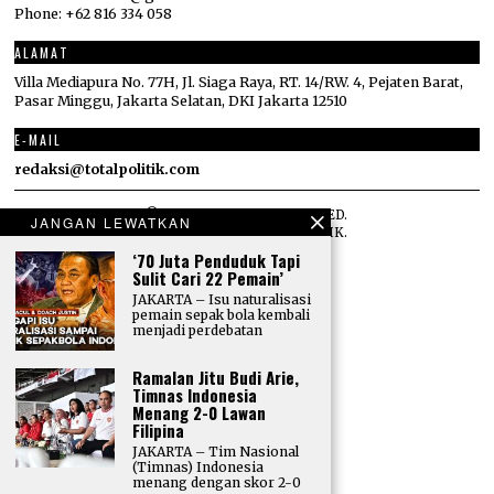
Phone: +62 816 334 058
ALAMAT
Villa Mediapura No. 77H, Jl. Siaga Raya, RT. 14/RW. 4, Pejaten Barat,
Pasar Minggu, Jakarta Selatan, DKI Jakarta 12510
E-MAIL
redaksi@totalpolitik.com
©
2026
ALL RIGHTS RESERVED.
JANGAN LEWATKAN
DESIGNED BY
TOTAL POLITIK
.
‘70 Juta Penduduk Tapi
Sulit Cari 22 Pemain’
JAKARTA – Isu naturalisasi
pemain sepak bola kembali
menjadi perdebatan
Ramalan Jitu Budi Arie,
Timnas Indonesia
Menang 2-0 Lawan
Filipina
JAKARTA – Tim Nasional
(Timnas) Indonesia
menang dengan skor 2-0