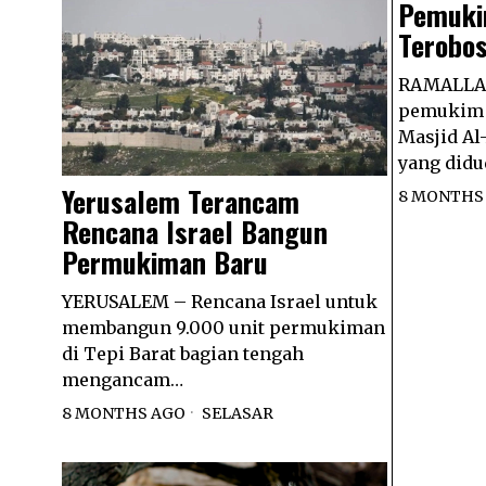
Pemukim
Terobos
RAMALLAH
pemukim i
Masjid Al
yang didu
Yerusalem Terancam
8 MONTHS
Rencana Israel Bangun
Permukiman Baru
YERUSALEM – Rencana Israel untuk
membangun 9.000 unit permukiman
di Tepi Barat bagian tengah
mengancam…
8 MONTHS AGO
SELASAR