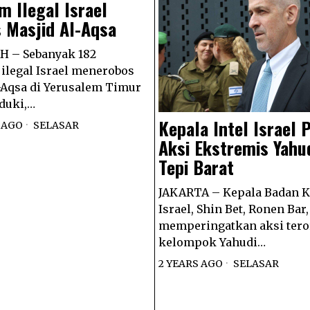
 Ilegal Israel
 Masjid Al-Aqsa
 – Sebanyak 182
legal Israel menerobos
-Aqsa di Yerusalem Timur
duki,…
Kepala Intel Israel 
 AGO
SELASAR
Aksi Ekstremis Yahud
Tepi Barat
JAKARTA – Kepala Badan 
Israel, Shin Bet, Ronen Bar,
memperingatkan aksi ter
kelompok Yahudi…
2 YEARS AGO
SELASAR