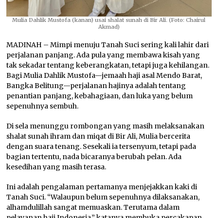
Mulia Dahlik Mustofa (kanan) usai shalat sunah di Bir Ali. (Foto: Chairul
Akmad)
MADINAH – Mimpi menuju Tanah Suci sering kali lahir dari
perjalanan panjang. Ada pula yang membawa kisah yang
tak sekadar tentang keberangkatan, tetapi juga kehilangan.
Bagi Mulia Dahlik Mustofa—jemaah haji asal Mendo Barat,
Bangka Belitung—perjalanan hajinya adalah tentang
penantian panjang, kebahagiaan, dan luka yang belum
sepenuhnya sembuh.
Di sela menunggu rombongan yang masih melaksanakan
shalat sunah ihram dan miqat di Bir Ali, Mulia bercerita
dengan suara tenang. Sesekali ia tersenyum, tetapi pada
bagian tertentu, nada bicaranya berubah pelan. Ada
kesedihan yang masih terasa.
Ini adalah pengalaman pertamanya menjejakkan kaki di
Tanah Suci. “Walaupun belum sepenuhnya dilaksanakan,
alhamdulillah sangat memuaskan. Terutama dalam
pelayanan haji Indonesia,” katanya membuka percakapan.