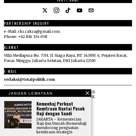
PARTNERSHIP INQUIRY
e-Mail: ckr.cakra@gmail.com
Phone: +62 816 334 058
ALAMAT
Villa Mediapura No. 77H, Jl. Siaga Raya, RT. 14/RW. 4, Pejaten Barat,
Pasar Minggu, Jakarta Selatan, DKI Jakarta 12510
E-MAIL
redaksi@totalpolitik.com
©
2026
ALL RIGHTS RESERVED.
JANGAN LEWATKAN
DESIGNED BY
TOTAL POLITIK
.
Kemenhaj Perkuat
Kemitraan Rantai Pasok
Haji dengan Saudi
JAKARTA – Kementerian
Haji dan Umrah (Kemenhaj)
mendorong penguatan
kemitraan strategis