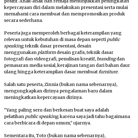
positif. Anak-anak dan remaja menunjukkan peningkatan
kepercayaan diri dalam melakukan presentasi serta mulai
memahami cara membuat dan mempromosikan produk
secara sederhana.
Peserta juga memperoleh berbagai keterampilan yang
relevan untuk kebutuhan di masa depan seperti
public
speaking
, teknik dasar presentasi, desain
menggunakan
platform
desain grafis, teknik dasar
fotografi dan videografi, penulisan kreatif,
branding
dan
pemasaran media sosial, kerajinan tangan dari bahan daur
ulang hingga keterampilan dasar membuat
furniture
.
Salah satu peserta, Zinnia (bukan nama sebenarnya),
mengungkapkan dirinya pengalaman baru dalam
meningkatkan kepercayaan dirinya.
“Yang paling seru dan berkesan buat saya adalah
pelatihan
public speaking
, karena saya jadi tahu bagaimana
cara berbicara di depan umum,” ujarnya.
Sementara itu, Toto (bukan nama sebenarnya),