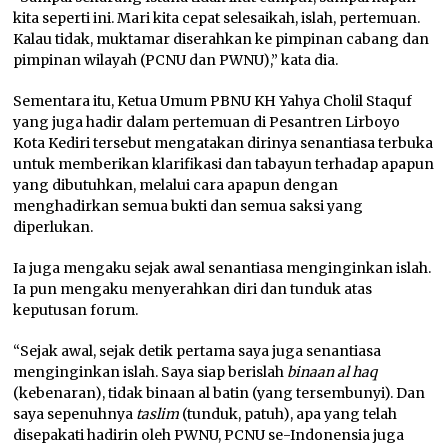
kita seperti ini. Mari kita cepat selesaikah, islah, pertemuan.
Kalau tidak, muktamar diserahkan ke pimpinan cabang dan
pimpinan wilayah (PCNU dan PWNU),” kata dia.
Sementara itu, Ketua Umum PBNU KH Yahya Cholil Staquf
yang juga hadir dalam pertemuan di Pesantren Lirboyo
Kota Kediri tersebut mengatakan dirinya senantiasa terbuka
untuk memberikan klarifikasi dan tabayun terhadap apapun
yang dibutuhkan, melalui cara apapun dengan
menghadirkan semua bukti dan semua saksi yang
diperlukan.
Ia juga mengaku sejak awal senantiasa menginginkan islah.
Ia pun mengaku menyerahkan diri dan tunduk atas
keputusan forum.
“Sejak awal, sejak detik pertama saya juga senantiasa
menginginkan islah. Saya siap berislah
binaan al haq
(kebenaran), tidak binaan al batin (yang tersembunyi). Dan
saya sepenuhnya
taslim
(tunduk, patuh), apa yang telah
disepakati hadirin oleh PWNU, PCNU se-Indonensia juga