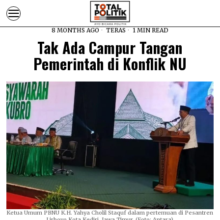
8 MONTHS AGO
TERAS
1 MIN READ
Tak Ada Campur Tangan
Pemerintah di Konflik NU
Ketua Umum PBNU K.H. Yahya Cholil Staquf dalam pertemuan di Pesantren
Lirboyo Kota Kediri, Jawa Timur. (Foto: Antara)