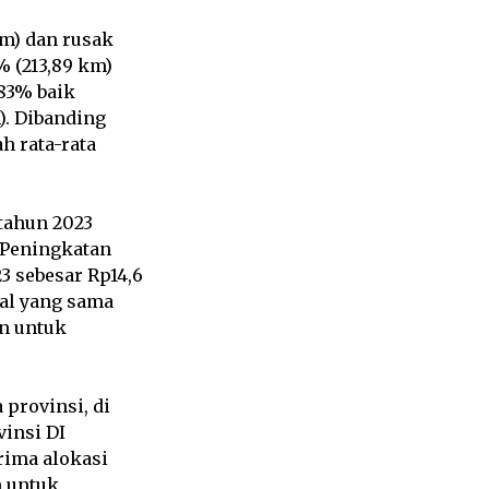
km) dan rusak
% (213,89 km)
,83% baik
m). Dibanding
h rata-rata
tahun 2023
 Peningkatan
3 sebesar Rp14,6
Hal yang sama
un untuk
 provinsi, di
vinsi DI
rima alokasi
n untuk