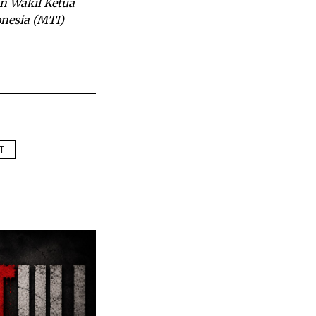
an Wakil Ketua
nesia (MTI)
T