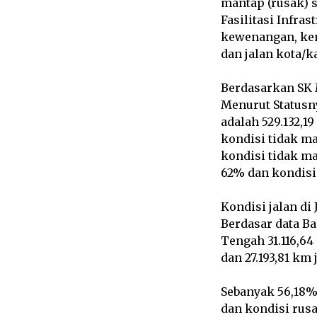
mantap (rusak) s
Fasilitasi Infra
kewenangan, kema
dan jalan kota/k
Berdasarkan SK 
Menurut Statusny
adalah 529.132,1
kondisi tidak ma
kondisi tidak ma
62% dan kondisi
Kondisi jalan di 
Berdasar data Ba
Tengah 31.116,64 
dan 27.193,81 km 
Sebanyak 56,18% 
dan kondisi rusa