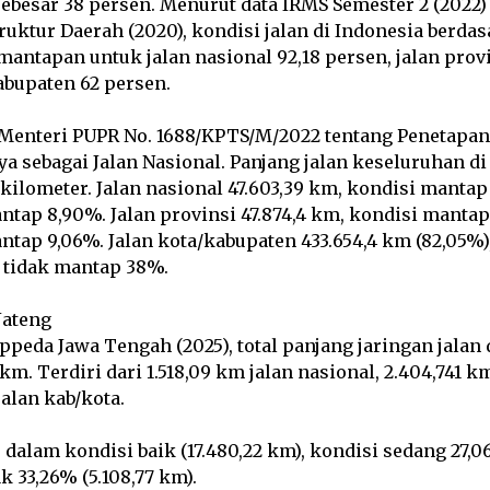
ebesar 38 persen. Menurut data IRMS Semester 2 (2022)
struktur Daerah (2020), kondisi jalan di Indonesia berda
ntapan untuk jalan nasional 92,18 persen, jalan provi
abupaten 62 persen.
Menteri PUPR No. 1688/KPTS/M/2022 tentang Penetapan
a sebagai Jalan Nasional. Panjang jalan keseluruhan di
9 kilometer. Jalan nasional 47.603,39 km, kondisi manta
ntap 8,90%. Jalan provinsi 47.874,4 km, kondisi manta
ntap 9,06%. Jalan kota/kabupaten 433.654,4 km (82,05%
 tidak mantap 38%.
Jateng
ppeda Jawa Tengah (2025), total panjang jaringan jalan 
km. Terdiri dari 1.518,09 km jalan nasional, 2.404,741 k
jalan kab/kota.
dalam kondisi baik (17.480,22 km), kondisi sedang 27,0
k 33,26% (5.108,77 km).