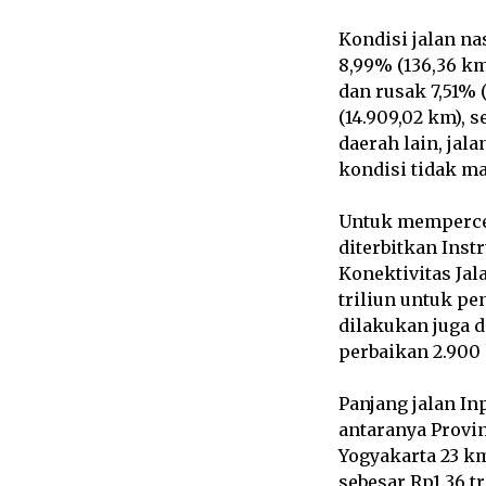
Kondisi jalan na
8,99% (136,36 km
dan rusak 7,51% 
(14.909,02 km), s
daerah lain, jal
kondisi tidak ma
Untuk mempercep
diterbitkan Ins
Konektivitas Jal
triliun untuk pe
dilakukan juga d
perbaikan 2.900 
Panjang jalan Inp
antaranya Provin
Yogyakarta 23 k
sebesar Rp1,36 t