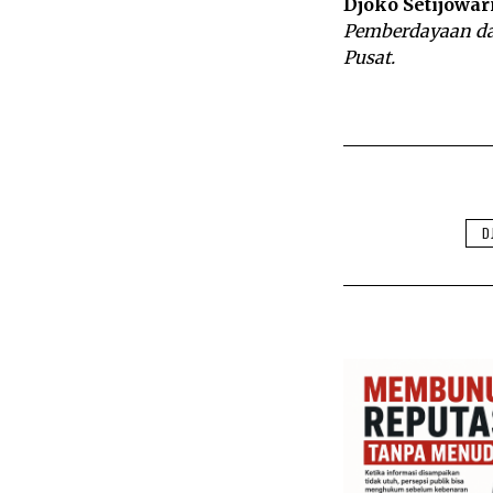
Djoko Setijowa
Pemberdayaan da
Pusat.
D