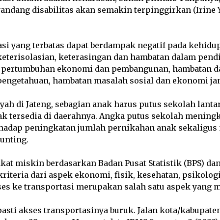
andang disabilitas akan semakin terpinggirkan (Irine 
asi yang terbatas dapat berdampak negatif pada kehid
keterisolasian, keterasingan dan hambatan dalam pend
 pertumbuhan ekonomi dan pembangunan, hambatan d
ngetahuan, hambatan masalah sosial dan ekonomi ja
yah di Jateng, sebagian anak harus putus sekolah lant
k tersedia di daerahnya. Angka putus sekolah meningk
hadap peningkatan jumlah pernikahan anak sekaligu
tunting.
kat miskin berdasarkan Badan Pusat Statistik (BPS) d
 kriteria dari aspek ekonomi, fisik, kesehatan, psikolog
ses ke transportasi merupakan salah satu aspek yang 
asti akses transportasinya buruk. Jalan kota/kabupate