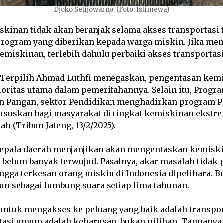
Djoko Setijowarno. (Foto: Istimewa)
kinan tidak akan beranjak selama akses transportasi 
rogram yang diberikan kepada warga miskin. Jika me
iskinan, terlebih dahulu perbaiki akses transportasi
 Terpilih Ahmad Luthfi menegaskan, pengentasan kem
ioritas utama dalam pemeritahannya. Selain itu, Progr
an Pangan, sektor Pendidikan menghadirkan program 
hususkan bagi masyarakat di tingkat kemiskinan ekstr
ah (Tribun Jateng, 13/2/2025).
epala daerah menjanjikan akan mengentaskan kemisk
 belum banyak terwujud. Pasalnya, akar masalah tidak
ngga terkesan orang miskin di Indonesia dipelihara. 
un sebagai lumbung suara setiap lima tahunan.
untuk mengakses ke peluang yang baik adalah transport
rtasi umum adalah keharusan, bukan pilihan. Tanpanya