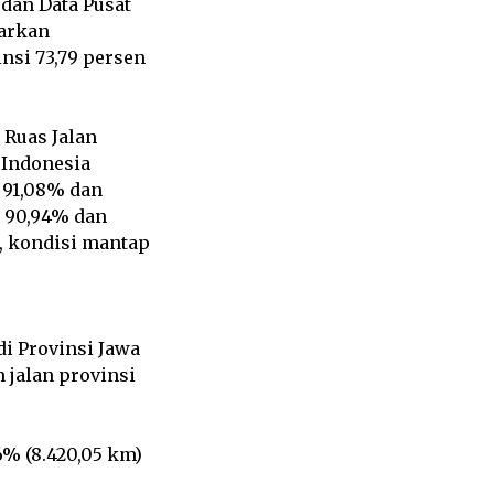
 dan Data Pusat
sarkan
nsi 73,79 persen
 Ruas Jalan
 Indonesia
p 91,08% dan
p 90,94% dan
), kondisi mantap
di Provinsi Jawa
m jalan provinsi
6% (8.420,05 km)