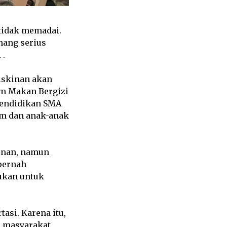
tidak memadai.
mang serius
 .
iskinan akan
am Makan Bergizi
Pendidikan SMA
em dan anak-anak
inan, namun
 pernah
Bukan untuk
asi. Karena itu,
, masyarakat