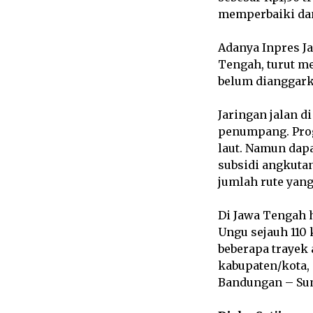
memperbaiki dan
Adanya Inpres J
Tengah, turut m
belum dianggark
Jaringan jalan 
penumpang. Prog
laut. Namun dap
subsidi angkuta
jumlah rute yan
Di Jawa Tengah h
Ungu sejauh 110
beberapa trayek 
kabupaten/kota,
Bandungan – Su