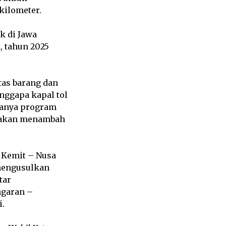
kilometer.
k di Jawa
, tahun 2025
tas barang dan
nggapa kapal tol
danya program
s akan menambah
– Kemit – Nusa
 mengusulkan
tar
ngaran –
.