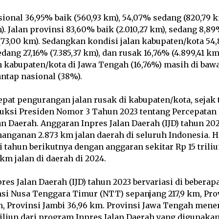
sional 36,95% baik (560,93 km), 54,07% sedang (820,79 
). Jalan provinsi 83,60% baik (2.010,27 km), sedang 8,89
(73,00 km). Sedangkan kondisi jalan kabupaten/kota 54
edang 27,16% (7.385,37 km), dan rusak 16,76% (4.899,41 k
an kabupaten/kota di Jawa Tengah (16,76%) masih di bawa
ntap nasional (38%).
at pengurangan jalan rusak di kabupaten/kota, sejak 
truksi Presiden Nomor 3 Tahun 2023 tentang Percepatan
an Daerah. Anggaran Inpres Jalan Daerah (IJD) tahun 202
nanganan 2.873 km jalan daerah di seluruh Indonesia. 
i tahun berikutnya dengan anggaran sekitar Rp 15 trili
km jalan di daerah di 2024.
res Jalan Daerah (IJD) tahun 2023 bervariasi di beberapa
si Nusa Tenggara Timur (NTT) sepanjang 217,9 km, Pro
m, Provinsi Jambi 36,96 km. Provinsi Jawa Tengah mene
riliun dari program Inpres Jalan Daerah yang digunaka