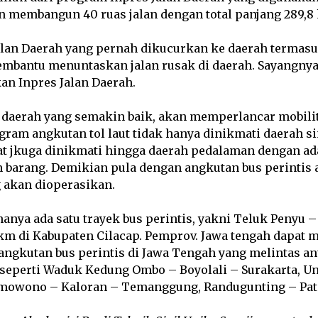
 membangun 40 ruas jalan dengan total panjang 289,8 
alan Daerah yang pernah dikucurkan ke daerah termasu
embantu menuntaskan jalan rusak di daerah. Sayangnya
an Inpres Jalan Daerah.
di daerah yang semakin baik, akan memperlancar mobili
ram angkutan tol laut tidak hanya dinikmati daerah si
at jkuga dinikmati hingga daerah pedalaman dengan a
n barang. Demikian pula dengan angkutan bus perinti
g akan dioperasikan.
anya ada satu trayek bus perintis, yakni Teluk Penyu 
 km di Kabupaten Cilacap. Pemprov. Jawa tengah dapat
angkutan bus perintis di Jawa Tengah yang melintas an
 seperti Waduk Kedung Ombo – Boyolali – Surakarta, U
mowono – Kaloran – Temanggung, Randugunting – Pati