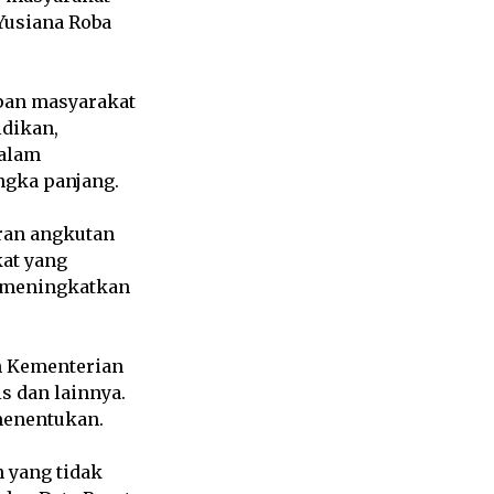
Yusiana Roba
upan masyarakat
idikan,
alam
ngka panjang.
aran angkutan
at yang
s meningkatkan
an Kementerian
is dan lainnya.
menentukan.
n yang tidak